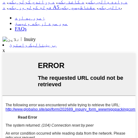
د واده ډالۍ بکس
,
د کاغذ بکس
,
د وړاندې کولو بکس
,
د
,
د A5 ډالۍ بکس
,
مقناطیسي بکس
فولډ کولو وړ بکس
,
زموږ په اړه
موږ سره اړیکه ونیسئ
FAQs
بریښنالیک واستوئ
x