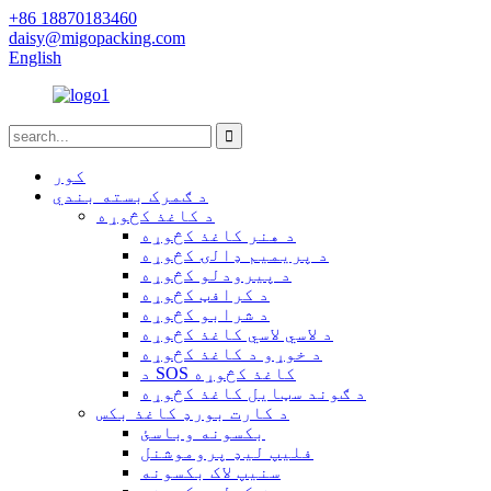
+86 18870183460
daisy@migopacking.com
English
کور
د ګمرک بسته بندي
د کاغذ کڅوړه
د هنر کاغذ کڅوړه
د پریمیم ډالۍ کڅوړه
د پیرودلو کڅوړه
د کرافټ کڅوړه
د شرابو کڅوړه
د لاسي لاسي کاغذ کڅوړه
د خوړو د کاغذ کڅوړه
د SOS کاغذ کڅوړه
د ګوند سټایل کاغذ کڅوړه
د کارت بورډ کاغذ بکس
بکسونه وباسئ
فلیپ لیډ پروموشنل
سنیپ لاک بکسونه