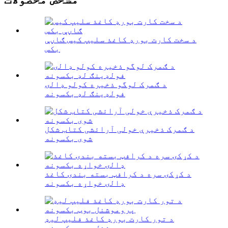
د سخت کارت بورډ کاغذ سلیپ کیس ګاڼې
بکس
د ګمرک لوگو ذخیره کولو ډالۍ
فولډینګ لډ بکسونه
د ګمرک ذخیرې خولی آرائشی کتاب شکل
شوی بکسونه
د کړکۍ سره د کرافټ بسته بندۍ کاغذ
ډالۍ خواړه بکسونه
د تور کارت بورډ کاغذ فلیپ لیډ
پروموشنل بوټ بکسونه