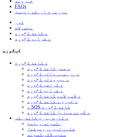
خبرونه
FAQs
موږ سره اړیکه ونیسئ
کور
محصولات
د کاغذ کڅوړه
د شرابو کڅوړه
کټګورۍ
د کاغذ کڅوړه
د هنر کاغذ کڅوړه
د پریمیم ډالۍ کڅوړه
د پیرودلو کڅوړه
د کرافټ کڅوړه
د شرابو کڅوړه
د لاسي لاسي کاغذ کڅوړه
د خوړو د کاغذ کڅوړه
د SOS کاغذ کڅوړه
د ګوند سټایل کاغذ کڅوړه
د کارت بورډ کاغذ بکس
بکسونه وباسئ
فلیپ لیډ پروموشنل
سنیپ لاک بکسونه