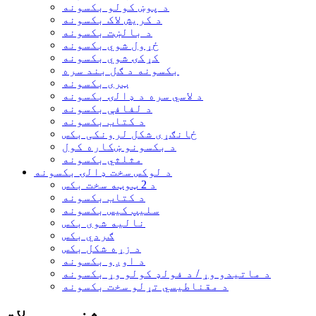
د پوښ کولو بکسونه
د کریش لاک بکسونه
د بالښت بکسونه
ځړول شوي بکسونه
کړکۍ شوي بکسونه
بکسونه د ګل بند سره
ټری بکسونه
د لاسي سره د ډالۍ بکسونه
د لفافې بکسونه
د کتاب بکسونه
ځانګړی شکل لرونکی بکس
د بکسونو ښکاره کول
مثلثي بکسونه
د لوکس سخت ډالۍ بکسونه
د 2 ټوټه سخت بکس
د کتاب بکسونه
سلیپ کیس بکسونه
نالیه شوی بکس
ګردي بکس
د زړه شکل بکس
د اوږو بکسونه
د ماتیدو وړ / د فولډ کولو وړ بکسونه
د مقناطیسي تړلو سخت بکسونه
مشخص محصولات