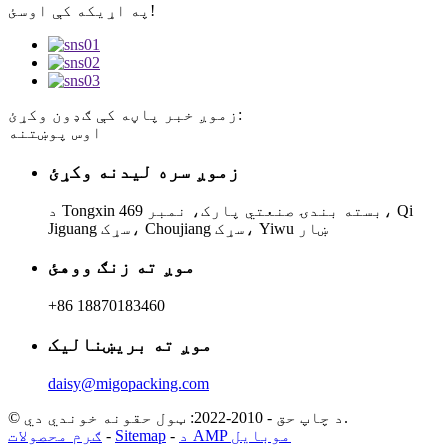
په اړیکه کې اوسئ!
زموږ خبر پاڼه کې ګډون وکړئ:
اوس پوښتنه
زموږ سره لیدنه وکړئ
د Tongxin بسته بندۍ صنعتي پارک، نمبر 469، Qi
Jiguang سړک، Choujiang سړک، Yiwu ښار
موږ ته زنګ ووهئ
+86 18870183460
موږ ته بریښنالیک
daisy@migopacking.com
© د چاپ حق - 2010-2022: ټول حقونه خوندي دي.
د AMP موبایل
-
Sitemap
-
ګرم محصولات