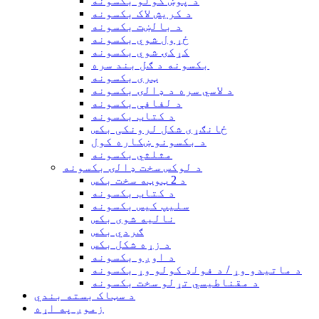
د پوښ کولو بکسونه
د کریش لاک بکسونه
د بالښت بکسونه
ځړول شوي بکسونه
کړکۍ شوي بکسونه
بکسونه د ګل بند سره
ټری بکسونه
د لاسي سره د ډالۍ بکسونه
د لفافې بکسونه
د کتاب بکسونه
ځانګړی شکل لرونکی بکس
د بکسونو ښکاره کول
مثلثي بکسونه
د لوکس سخت ډالۍ بکسونه
د 2 ټوټه سخت بکس
د کتاب بکسونه
سلیپ کیس بکسونه
نالیه شوی بکس
ګردي بکس
د زړه شکل بکس
د اوږو بکسونه
د ماتیدو وړ / د فولډ کولو وړ بکسونه
د مقناطیسي تړلو سخت بکسونه
د سټاک بسته بندي
زموږ په اړه