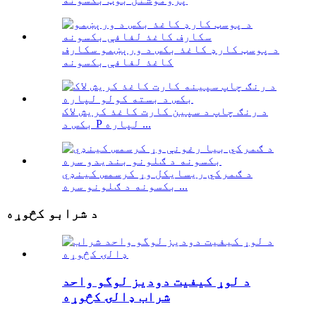
د پوسټ کارډ کاغذ بکس د ورېښمو سکارف
کاغذ لفافې بکسونه
د رنګ چاپ د سپین کارت کاغذ کریش لاک
بکس د P لپاره ...
د ګمرکي ریسایکل وړ کرسمس کینډي
بکسونه د ګلونو سره ...
د شرابو کڅوړه
د لوړ کیفیت دودیز لوگو واحد
شراب ډالۍ کڅوړه