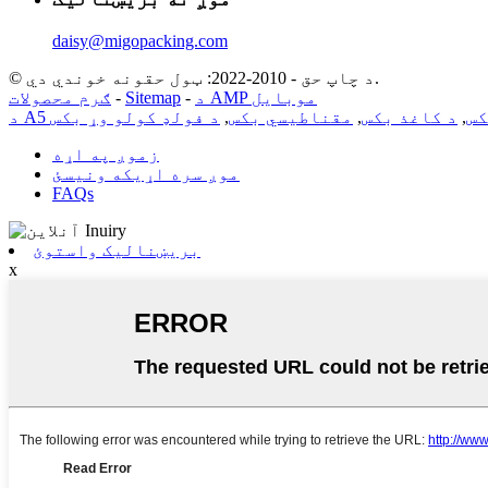
daisy@migopacking.com
© د چاپ حق - 2010-2022: ټول حقونه خوندي دي.
د AMP موبایل
-
Sitemap
-
ګرم محصولات
کس
,
د کاغذ بکس
,
مقناطیسي بکس
,
د فولډ کولو وړ بکس
زموږ په اړه
موږ سره اړیکه ونیسئ
FAQs
بریښنالیک واستوئ
x