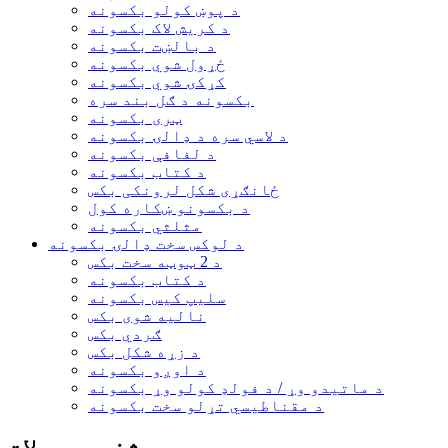
د پوښ کولو بکسونه
د کریش لاک بکسونه
د بالښت بکسونه
ځړول شوي بکسونه
کړکۍ شوي بکسونه
بکسونه د ګل بند سره
ټری بکسونه
د لاسي سره د ډالۍ بکسونه
د لفافې بکسونه
د کتاب بکسونه
ځانګړی شکل لرونکی بکس
د بکسونو ښکاره کول
مثلثي بکسونه
د لوکس سخت ډالۍ بکسونه
د 2 ټوټه سخت بکس
د کتاب بکسونه
سلیپ کیس بکسونه
نالیه شوی بکس
ګردي بکس
د زړه شکل بکس
د اوږو بکسونه
د ماتیدو وړ / د فولډ کولو وړ بکسونه
د مقناطیسي تړلو سخت بکسونه
مشخص محصولات