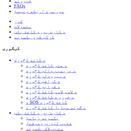
خبرونه
FAQs
موږ سره اړیکه ونیسئ
کور
محصولات
د کارت بورډ کاغذ بکس
کړکۍ شوي بکسونه
کټګورۍ
د کاغذ کڅوړه
د هنر کاغذ کڅوړه
د پریمیم ډالۍ کڅوړه
د پیرودلو کڅوړه
د کرافټ کڅوړه
د شرابو کڅوړه
د لاسي لاسي کاغذ کڅوړه
د خوړو د کاغذ کڅوړه
د SOS کاغذ کڅوړه
د ګوند سټایل کاغذ کڅوړه
د کارت بورډ کاغذ بکس
بکسونه وباسئ
فلیپ لیډ پروموشنل
سنیپ لاک بکسونه