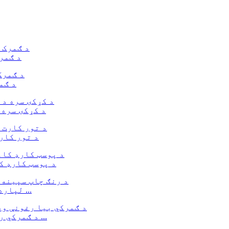
د ګمر
د ګم
د کړکۍ سره 
د تور کار
د پوسټ کارډ ک
د رنګ چاپ د سپین کارت کاغذ کریش لاک بکس د P لپاره ...
د ګمرکي ریسایکل وړ کرسمس کینډي بکسونه د ګلونو سره ...