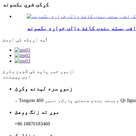
کړکۍ شوي بکسونه
افټ بسته بندۍ کاغذ ډالۍ خواړه بکسونه
په اړیکه کې اوسئ!
زموږ خبر پاڼه کې ګډون وکړئ:
اوس پوښتنه
زموږ سره لیدنه وکړئ
موږ ته زنګ ووهئ
+86 18870183460
موږ ته بریښنالیک