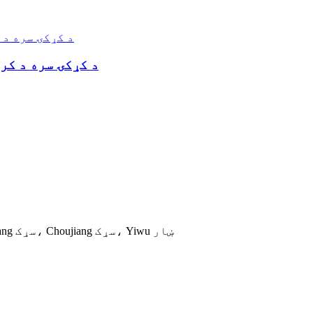
د کړکۍ سره د کر
د Tongxin بسته بندۍ صنعتي پارک، نمبر 469، Qi Jiguang سړک، Choujiang سړک، Yiwu ښار