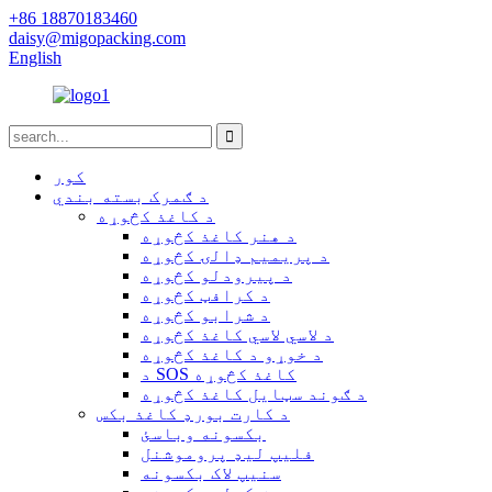
+86 18870183460
daisy@migopacking.com
English
کور
د ګمرک بسته بندي
د کاغذ کڅوړه
د هنر کاغذ کڅوړه
د پریمیم ډالۍ کڅوړه
د پیرودلو کڅوړه
د کرافټ کڅوړه
د شرابو کڅوړه
د لاسي لاسي کاغذ کڅوړه
د خوړو د کاغذ کڅوړه
د SOS کاغذ کڅوړه
د ګوند سټایل کاغذ کڅوړه
د کارت بورډ کاغذ بکس
بکسونه وباسئ
فلیپ لیډ پروموشنل
سنیپ لاک بکسونه