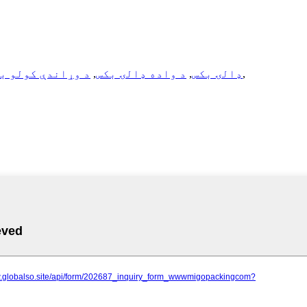
,
د A5 ډالۍ بکس
,
د واده ډالۍ بکس
,
د وړاندې کولو ب