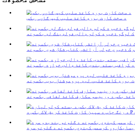
د سخت کارت بورډ کاغذ سلیپ کیس ګاڼې بکس
ک لوگو ذخیره کولو ډالۍ فولډینګ لډ بکسونه
رک ذخیرې خولی آرائشی کتاب شکل شوی بکسونه
د کرافټ بسته بندۍ کاغذ ډالۍ خواړه بکسونه
ت بورډ کاغذ فلیپ لیډ پروموشنل بوټ بکسونه
اغذ بکس د ورېښمو سکارف کاغذ لفافې بکسونه