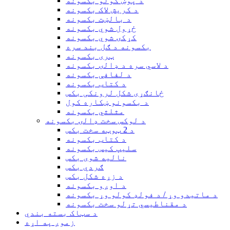
د پوښ کولو بکسونه
د کریش لاک بکسونه
د بالښت بکسونه
ځړول شوي بکسونه
کړکۍ شوي بکسونه
بکسونه د ګل بند سره
ټری بکسونه
د لاسي سره د ډالۍ بکسونه
د لفافې بکسونه
د کتاب بکسونه
ځانګړی شکل لرونکی بکس
د بکسونو ښکاره کول
مثلثي بکسونه
د لوکس سخت ډالۍ بکسونه
د 2 ټوټه سخت بکس
د کتاب بکسونه
سلیپ کیس بکسونه
نالیه شوی بکس
ګردي بکس
د زړه شکل بکس
د اوږو بکسونه
د ماتیدو وړ / د فولډ کولو وړ بکسونه
د مقناطیسي تړلو سخت بکسونه
د سټاک بسته بندي
زموږ په اړه