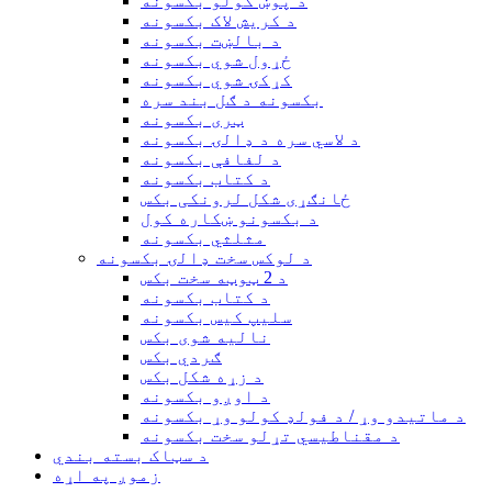
د پوښ کولو بکسونه
د کریش لاک بکسونه
د بالښت بکسونه
ځړول شوي بکسونه
کړکۍ شوي بکسونه
بکسونه د ګل بند سره
ټری بکسونه
د لاسي سره د ډالۍ بکسونه
د لفافې بکسونه
د کتاب بکسونه
ځانګړی شکل لرونکی بکس
د بکسونو ښکاره کول
مثلثي بکسونه
د لوکس سخت ډالۍ بکسونه
د 2 ټوټه سخت بکس
د کتاب بکسونه
سلیپ کیس بکسونه
نالیه شوی بکس
ګردي بکس
د زړه شکل بکس
د اوږو بکسونه
د ماتیدو وړ / د فولډ کولو وړ بکسونه
د مقناطیسي تړلو سخت بکسونه
د سټاک بسته بندي
زموږ په اړه