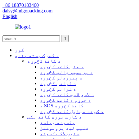
+86 18870183460
daisy@migopacking.com
English
کور
د ګمرک بسته بندي
د کاغذ کڅوړه
د هنر کاغذ کڅوړه
د پریمیم ډالۍ کڅوړه
د پیرودلو کڅوړه
د کرافټ کڅوړه
د شرابو کڅوړه
د لاسي لاسي کاغذ کڅوړه
د خوړو د کاغذ کڅوړه
د SOS کاغذ کڅوړه
د ګوند سټایل کاغذ کڅوړه
د کارت بورډ کاغذ بکس
بکسونه وباسئ
فلیپ لیډ پروموشنل
سنیپ لاک بکسونه