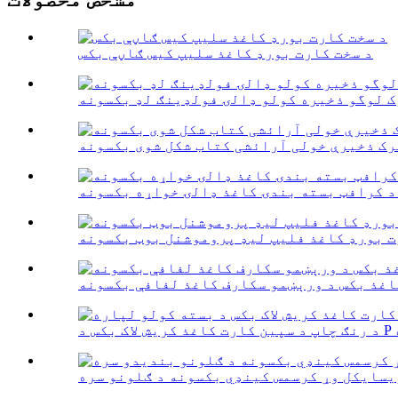
د سخت کارت بورډ کاغذ سلیپ کیس ګاڼې بکس
ک لوگو ذخیره کولو ډالۍ فولډینګ لډ بکسونه
رک ذخیرې خولی آرائشی کتاب شکل شوی بکسونه
د کرافټ بسته بندۍ کاغذ ډالۍ خواړه بکسونه
ت بورډ کاغذ فلیپ لیډ پروموشنل بوټ بکسونه
اغذ بکس د ورېښمو سکارف کاغذ لفافې بکسونه