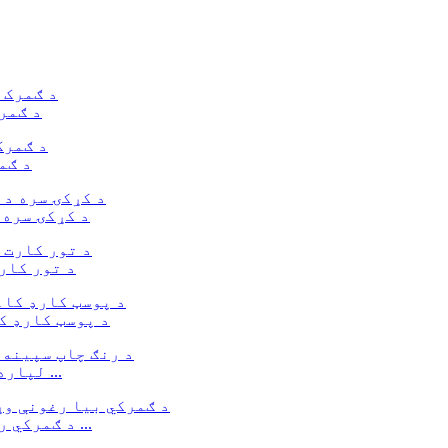
د ګمر
د ګم
د کړکۍ سره 
د تور کار
د پوسټ کارډ ک
د رنګ چاپ د سپین کارت کاغذ کریش لاک بکس د P لپاره ...
د ګمرکي ریسایکل وړ کرسمس کینډي بکسونه د ګلونو سره ...