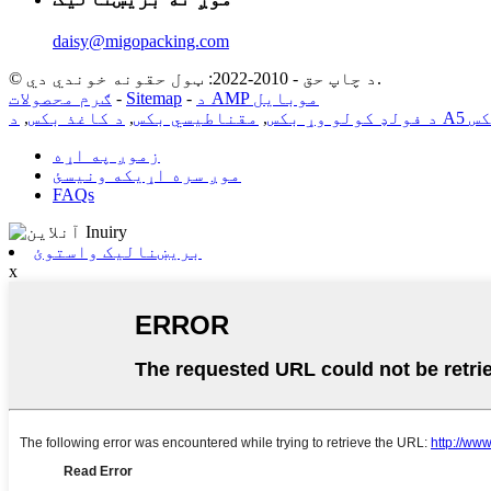
daisy@migopacking.com
© د چاپ حق - 2010-2022: ټول حقونه خوندي دي.
د AMP موبایل
-
Sitemap
-
ګرم محصولات
کس
د فولډ کولو وړ بکس
,
مقناطیسي بکس
,
د کاغذ بکس
,
زموږ په اړه
موږ سره اړیکه ونیسئ
FAQs
بریښنالیک واستوئ
x