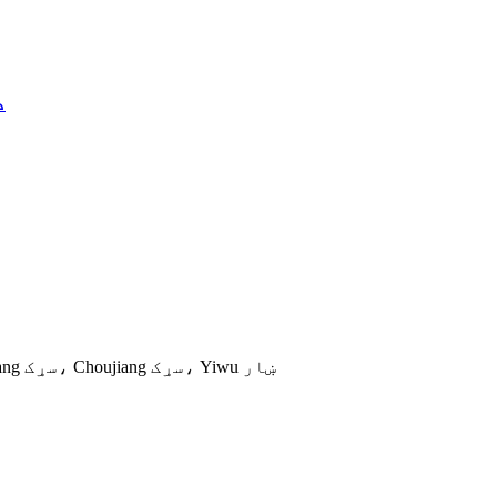
د
د Tongxin بسته بندۍ صنعتي پارک، نمبر 469، Qi Jiguang سړک، Choujiang سړک، Yiwu ښار