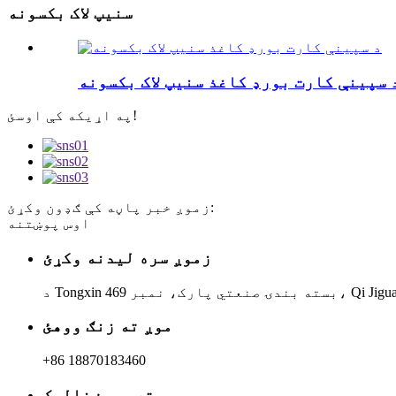
سنیپ لاک بکسونه
 سپینې کارت بورډ کاغذ سنیپ لاک بکسونه
په اړیکه کې اوسئ!
زموږ خبر پاڼه کې ګډون وکړئ:
اوس پوښتنه
زموږ سره لیدنه وکړئ
موږ ته زنګ ووهئ
+86 18870183460
موږ ته بریښنالیک