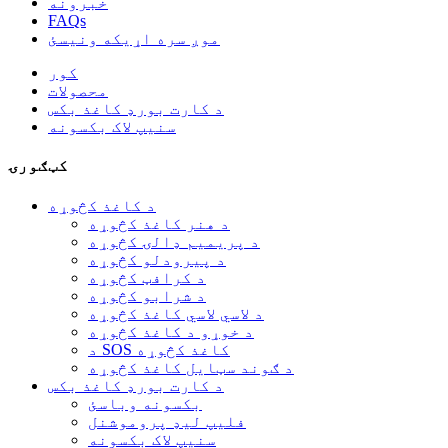
خبرونه
FAQs
موږ سره اړیکه ونیسئ
کور
محصولات
د کارت بورډ کاغذ بکس
سنیپ لاک بکسونه
کټګورۍ
د کاغذ کڅوړه
د هنر کاغذ کڅوړه
د پریمیم ډالۍ کڅوړه
د پیرودلو کڅوړه
د کرافټ کڅوړه
د شرابو کڅوړه
د لاسي لاسي کاغذ کڅوړه
د خوړو د کاغذ کڅوړه
د SOS کاغذ کڅوړه
د ګوند سټایل کاغذ کڅوړه
د کارت بورډ کاغذ بکس
بکسونه وباسئ
فلیپ لیډ پروموشنل
سنیپ لاک بکسونه