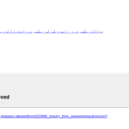
,
د A5 ډالۍ بکس
,
د وړاندې کولو بکس
,
د واده ډالۍ ب