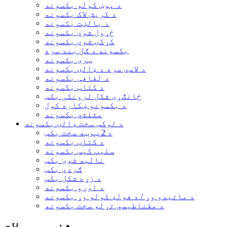
د پوښ کولو بکسونه
د کریش لاک بکسونه
د بالښت بکسونه
ځړول شوي بکسونه
کړکۍ شوي بکسونه
بکسونه د ګل بند سره
ټری بکسونه
د لاسي سره د ډالۍ بکسونه
د لفافې بکسونه
د کتاب بکسونه
ځانګړی شکل لرونکی بکس
د بکسونو ښکاره کول
مثلثي بکسونه
د لوکس سخت ډالۍ بکسونه
د 2 ټوټه سخت بکس
د کتاب بکسونه
سلیپ کیس بکسونه
نالیه شوی بکس
ګردي بکس
د زړه شکل بکس
د اوږو بکسونه
د ماتیدو وړ / د فولډ کولو وړ بکسونه
د مقناطیسي تړلو سخت بکسونه
مشخص محصولات