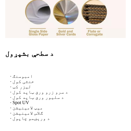
د سطحې بشپړول
· امبوسنګ
· خنثی کول
· لیزر کټ
· د سرو زرو ورق ټاپه کول
· د سلیور ورق ټاپه کول
· Spot UV
· میټ لامینیشن
· ګلاس لامینیشن
· د ورېښمو چاپول