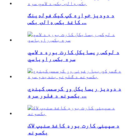
د دودیز خواړه کپ کیک فولډینګ
کاغذ بکس ډالۍ بکس ...
د لوکس ریسایکل کارت بورډ د لاسي
سره بکس راوباسي
د دودیز ریسایکل وړ کرسمس کینډي
بکسونه د فلور سره ...
د سپینې کارت بورډ کاغذ سنیپ لاک
بکسونه