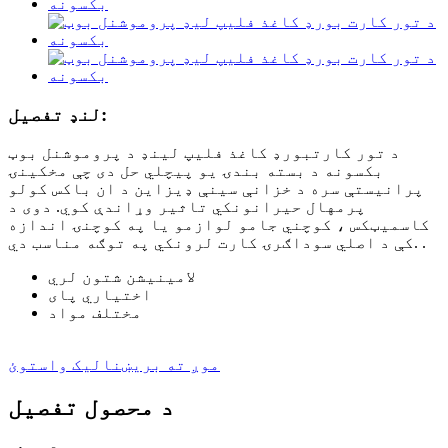
لنډ تفصیل:
د تور کارتبورډ کاغذ فلیپ لینډ د پروموشنل بوټ
بکسونه د بسته بندۍ یو پیچلي حل دی چې مخکینۍ
پرانیستې سره د خزانې سینې ډیزاین د ان باکس کولو
پرمهال حیرانونکي تاثیر وړاندې کوي. دوی د
کاسمیټکس ، کوچني جامو لوازمو یا په کوچنۍ اندازه
کې د اصلي سوداګرۍ کارت لرونکي په توګه مناسب دي. .
لامینیشن شتون لري
اختیاري پای
مختلف مواد
موږ ته بریښنالیک واستوئ
د محصول تفصیل