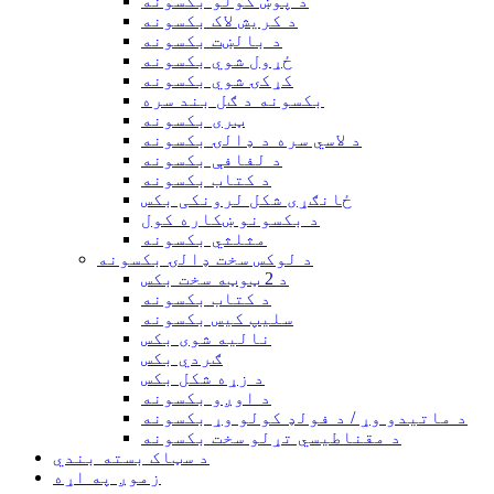
د پوښ کولو بکسونه
د کریش لاک بکسونه
د بالښت بکسونه
ځړول شوي بکسونه
کړکۍ شوي بکسونه
بکسونه د ګل بند سره
ټری بکسونه
د لاسي سره د ډالۍ بکسونه
د لفافې بکسونه
د کتاب بکسونه
ځانګړی شکل لرونکی بکس
د بکسونو ښکاره کول
مثلثي بکسونه
د لوکس سخت ډالۍ بکسونه
د 2 ټوټه سخت بکس
د کتاب بکسونه
سلیپ کیس بکسونه
نالیه شوی بکس
ګردي بکس
د زړه شکل بکس
د اوږو بکسونه
د ماتیدو وړ / د فولډ کولو وړ بکسونه
د مقناطیسي تړلو سخت بکسونه
د سټاک بسته بندي
زموږ په اړه