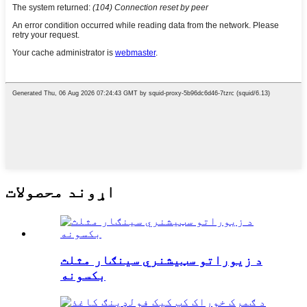
اړوند محصولات
د زیوراتو سټیشنري سینګار مثلث
بکسونه