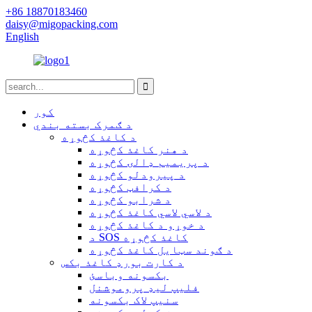
+86 18870183460
daisy@migopacking.com
English
کور
د ګمرک بسته بندي
د کاغذ کڅوړه
د هنر کاغذ کڅوړه
د پریمیم ډالۍ کڅوړه
د پیرودلو کڅوړه
د کرافټ کڅوړه
د شرابو کڅوړه
د لاسي لاسي کاغذ کڅوړه
د خوړو د کاغذ کڅوړه
د SOS کاغذ کڅوړه
د ګوند سټایل کاغذ کڅوړه
د کارت بورډ کاغذ بکس
بکسونه وباسئ
فلیپ لیډ پروموشنل
سنیپ لاک بکسونه