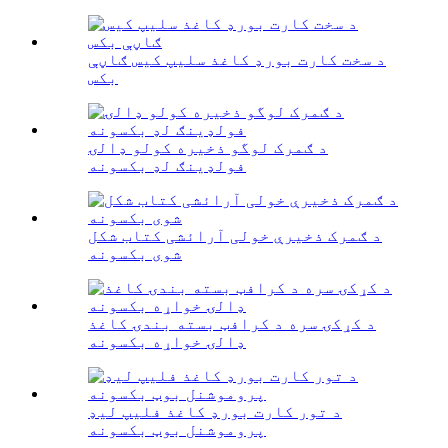
د سخت کارت بورډ کاغذ سلیپ کیس ګاڼې
بکس
د ګمرک لوگو ذخیره کولو ډالۍ
فولډینګ لډ بکسونه
د ګمرک ذخیرې خولی آرائشی کتاب شکل
شوی بکسونه
د کړکۍ سره د کرافټ بسته بندۍ کاغذ
ډالۍ خواړه بکسونه
د تور کارت بورډ کاغذ فلیپ لیډ
پروموشنل بوټ بکسونه