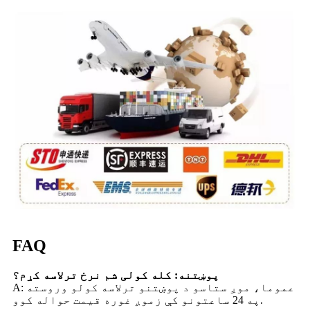
FAQ
پوښتنه: کله کولی شم نرخ ترلاسه کړم؟
A: عموما، موږ ستاسو د پوښتنو ترلاسه کولو وروسته
په 24 ساعتونو کې زموږ غوره قیمت حواله کوو.