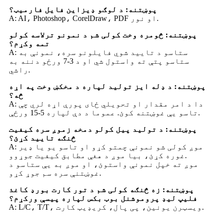
پوښتنه: د لوګو ډیزاین فایل فارمیټ؟
A: AI، Photoshop، CorelDraw، PDF او نور.
پوښتنه: څومره وخت کولی شم د نمونو ترلاسه کولو
تمه وکړم؟
A: ستاسو د تایید شوي فایلونو سره، نمونې به
ستاسو پتې ته واستول شي او د 3-7 ورځو دننه به
راشي.
پوښتنه: د ډله ایز تولید لپاره د مخکښ وخت په اړه
څه؟
A: دا د امر مقدار او تحویلي ځای پورې اړه لري چې
تاسو یې غوښتنه کوئ. عموما د دې لپاره 5-15 ورځې.
پوښتنه: د تولید پیل کولو دمخه زموږ سره کیفیت
څنګه تایید کړئ؟
A: موږ کولی شو نمونې چمتو کړو او تاسو یو یا ډیر
غوره کړئ، بیا موږ د هغې مطابق کیفیت جوړوو.
موږ ته خپل نمونې واستوئ، او موږ به یې ستاسو د
غوښتنې سره سم جوړ کړو.
پوښتنه: زه څنګه کولی شم د تور کارت بورډ کاغذ
فلیپ لیډ پروموشنل بوټ بکس لپاره پیسې ورکړم؟
A: L/C، T/T، ویسټرن یونین، پی پال، کریډیټ کارت.