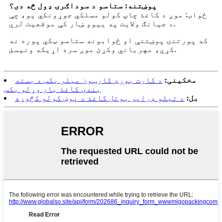
پوښتنه: ستاسو د سوداګرۍ ډول څه دی؟
ځواب: موږ د کاغذ چاپ کولو مسلکي جوړونکي یو، چې
د جیانګ ولایت په ییوو ښار کې موقعیت لري.
که پورتنۍ پوښتنې او ځوابونه ستاسو ټکي پوره نه
کړي، مهرباني وکړئ موږ سره اړیکه ونیسئ.
مخکینی:
د کارت بورډ کارټون میلر بکس د بسته
بندۍ کاغذ بار وړلو بکس
بل:
د تیلو ډراپر بوتل کاغذ د پوښ کولو کڅوړه