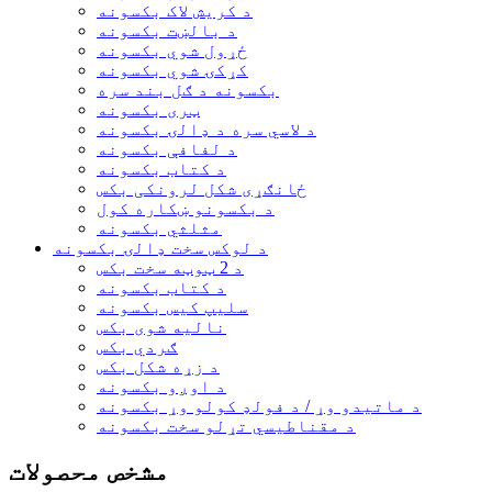
د کریش لاک بکسونه
د بالښت بکسونه
ځړول شوي بکسونه
کړکۍ شوي بکسونه
بکسونه د ګل بند سره
ټری بکسونه
د لاسي سره د ډالۍ بکسونه
د لفافې بکسونه
د کتاب بکسونه
ځانګړی شکل لرونکی بکس
د بکسونو ښکاره کول
مثلثي بکسونه
د لوکس سخت ډالۍ بکسونه
د 2 ټوټه سخت بکس
د کتاب بکسونه
سلیپ کیس بکسونه
نالیه شوی بکس
ګردي بکس
د زړه شکل بکس
د اوږو بکسونه
د ماتیدو وړ / د فولډ کولو وړ بکسونه
د مقناطیسي تړلو سخت بکسونه
مشخص محصولات