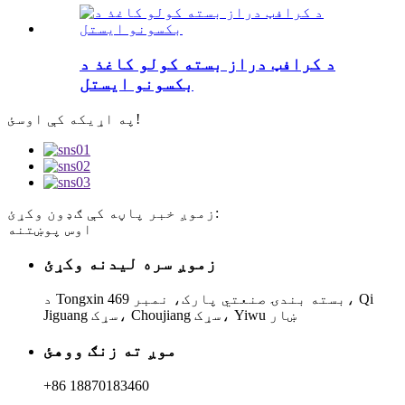
د کرافټ دراز بسته کولو کاغذ د
بکسونو ایستل
په اړیکه کې اوسئ!
زموږ خبر پاڼه کې ګډون وکړئ:
اوس پوښتنه
زموږ سره لیدنه وکړئ
د Tongxin بسته بندۍ صنعتي پارک، نمبر 469، Qi
Jiguang سړک، Choujiang سړک، Yiwu ښار
موږ ته زنګ ووهئ
+86 18870183460