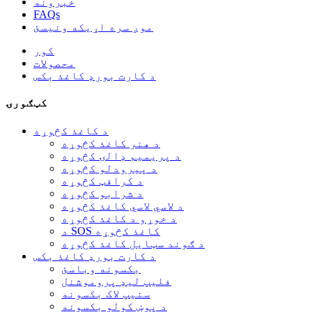
خبرونه
FAQs
موږ سره اړیکه ونیسئ
کور
محصولات
د کارت بورډ کاغذ بکس
کټګورۍ
د کاغذ کڅوړه
د هنر کاغذ کڅوړه
د پریمیم ډالۍ کڅوړه
د پیرودلو کڅوړه
د کرافټ کڅوړه
د شرابو کڅوړه
د لاسي لاسي کاغذ کڅوړه
د خوړو د کاغذ کڅوړه
د SOS کاغذ کڅوړه
د ګوند سټایل کاغذ کڅوړه
د کارت بورډ کاغذ بکس
بکسونه وباسئ
فلیپ لیډ پروموشنل
سنیپ لاک بکسونه
د پوښ کولو بکسونه