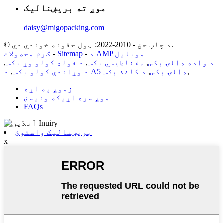
موږ ته بریښنالیک
daisy@migopacking.com
© د چاپ حق - 2010-2022: ټول حقونه خوندي دي.
د AMP موبایل
-
Sitemap
-
ګرم محصولات
د واده ډالۍ بکس
,
مقناطیسي بکس
,
د فولډ کولو وړ بکس
,
,
د A5 ډالۍ بکس
,
د کاغذ بکس
د وړاندې کولو بکس
,
زموږ په اړه
موږ سره اړیکه ونیسئ
FAQs
بریښنالیک واستوئ
x