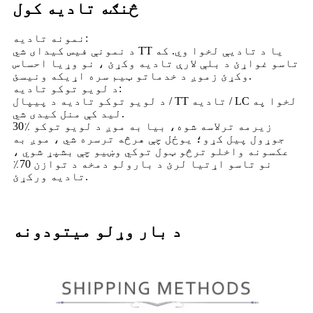
څنګه تادیه کول
نمونه تادیه:
د نمونې فیس کیدای شي TT یا د تادیې لخوا وي. که
تاسو غواړئ د بلې لارې تادیه وکړئ ، نو وړیا احساس
وکړئ زموږ د خدماتو ټیم سره اړیکه ونیسئ.
د لویو توکو تادیه:
د لویو توکو تادیه د پیپال / TT تادیه / LC لخوا په
لید کې منل کیدی شي.
30٪ زیرمه ترلاسه شوه، بیا به موږ د لویو توکو
جوړول پیل کړو؛ یوځل چې هرڅه ترسره شي ، موږ به
عکسونه واخلو ترڅو ټول توکي وښیو چې بشپړ شوي ،
نو تاسو اړتیا لرئ د بارولو دمخه د توازن 70٪
تادیه ورکړئ.
د بار وړلو میتودونه