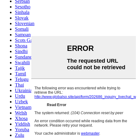
Serbian
Sesotho
Sinhala
Slovak
Slovenian
Somali
Samoan
Scots Gaelic
Shona
Sindhi
Sundanese
Swahili
Tajik
Tamil
Telugu
Thai
Ukrainian
Urdu
Uzbek
Vietnamese
Welsh
Xhosa
Yiddish
Yoruba
Zulu