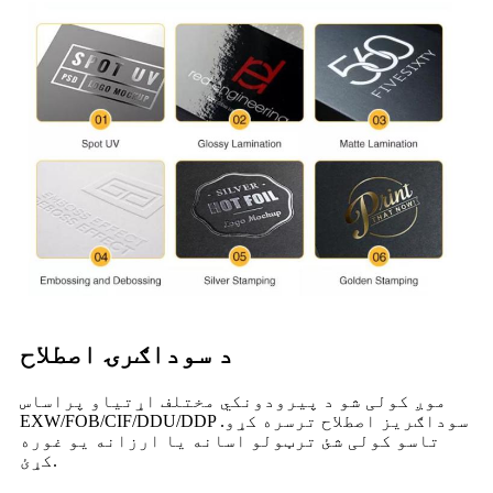
د سوداګرۍ اصطلاح
موږ کولی شو د پیرودونکي مختلف اړتیاو پراساس
EXW/FOB/CIF/DDU/DDP سوداګریز اصطلاح ترسره کړو.
تاسو کولی شئ ترټولو اسانه یا ارزانه یو غوره
کړئ.