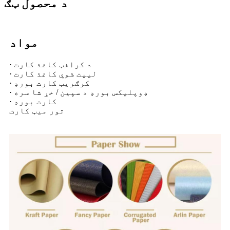
د محصول ټګ
مواد
· د کرافټ کاغذ کارت
· لیپت شوي کاغذ کارت
· کرګریټ کارت بورډ
· ډوپلیکس بورډ د سپین / خړ شا سره
· کارت بورډ
تور میټ کارت