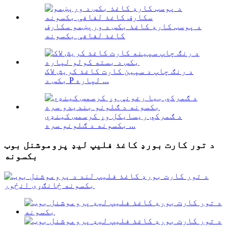
د پوسټ کارډ کاغذ بکس د ورېښمو سکارف
کاغذ لفافې بکسونه
د رنګ چاپ د سپین کارت کاغذ کریش لاک
بکس د P لپاره ...
د ګمرکي ریسایکل وړ کرسمس کینډي
بکسونه د ګلونو سره ...
د تور کارت بورډ کاغذ فلیپ لیډ پروموشنل بوټ
بکسونه