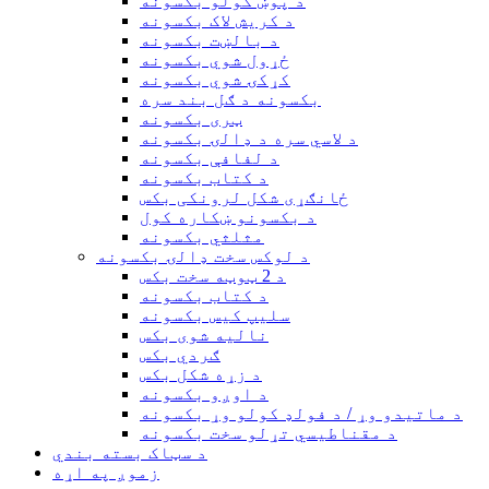
د پوښ کولو بکسونه
د کریش لاک بکسونه
د بالښت بکسونه
ځړول شوي بکسونه
کړکۍ شوي بکسونه
بکسونه د ګل بند سره
ټری بکسونه
د لاسي سره د ډالۍ بکسونه
د لفافې بکسونه
د کتاب بکسونه
ځانګړی شکل لرونکی بکس
د بکسونو ښکاره کول
مثلثي بکسونه
د لوکس سخت ډالۍ بکسونه
د 2 ټوټه سخت بکس
د کتاب بکسونه
سلیپ کیس بکسونه
نالیه شوی بکس
ګردي بکس
د زړه شکل بکس
د اوږو بکسونه
د ماتیدو وړ / د فولډ کولو وړ بکسونه
د مقناطیسي تړلو سخت بکسونه
د سټاک بسته بندي
زموږ په اړه