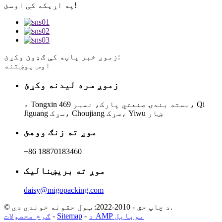
په اړیکه کې اوسئ!
زموږ خبر پاڼه کې ګډون وکړئ:
اوس پوښتنه
زموږ سره لیدنه وکړئ
د Tongxin بسته بندۍ صنعتي پارک، نمبر 469، Qi
Jiguang سړک، Choujiang سړک، Yiwu ښار
موږ ته زنګ ووهئ
+86 18870183460
موږ ته بریښنالیک
daisy@migopacking.com
© د چاپ حق - 2010-2022: ټول حقونه خوندي دي.
د AMP موبایل
-
Sitemap
-
ګرم محصولات