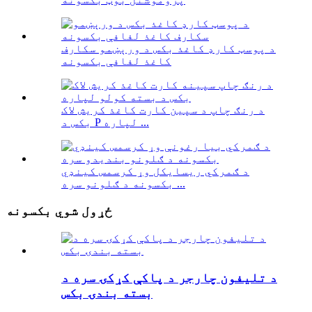
د پوسټ کارډ کاغذ بکس د ورېښمو سکارف
کاغذ لفافې بکسونه
د رنګ چاپ د سپین کارت کاغذ کریش لاک
بکس د P لپاره ...
د ګمرکي ریسایکل وړ کرسمس کینډي
بکسونه د ګلونو سره ...
ځړول شوي بکسونه
د تلیفون چارجر د پاکې کړکۍ سره د
بسته بندۍ بکس