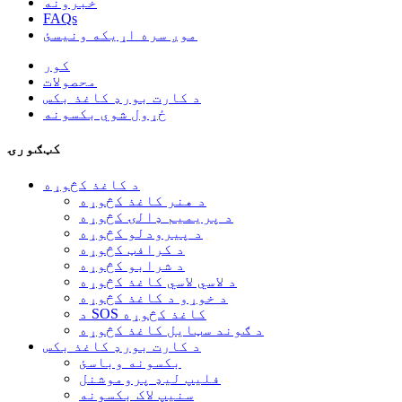
خبرونه
FAQs
موږ سره اړیکه ونیسئ
کور
محصولات
د کارت بورډ کاغذ بکس
ځړول شوي بکسونه
کټګورۍ
د کاغذ کڅوړه
د هنر کاغذ کڅوړه
د پریمیم ډالۍ کڅوړه
د پیرودلو کڅوړه
د کرافټ کڅوړه
د شرابو کڅوړه
د لاسي لاسي کاغذ کڅوړه
د خوړو د کاغذ کڅوړه
د SOS کاغذ کڅوړه
د ګوند سټایل کاغذ کڅوړه
د کارت بورډ کاغذ بکس
بکسونه وباسئ
فلیپ لیډ پروموشنل
سنیپ لاک بکسونه