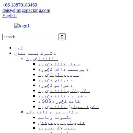
+86 18870183460
daisy@migopacking.com
English
کور
د ګمرک بسته بندي
د کاغذ کڅوړه
د هنر کاغذ کڅوړه
د پریمیم ډالۍ کڅوړه
د پیرودلو کڅوړه
د کرافټ کڅوړه
د شرابو کڅوړه
د لاسي لاسي کاغذ کڅوړه
د خوړو د کاغذ کڅوړه
د SOS کاغذ کڅوړه
د ګوند سټایل کاغذ کڅوړه
د کارت بورډ کاغذ بکس
بکسونه وباسئ
فلیپ لیډ پروموشنل
سنیپ لاک بکسونه