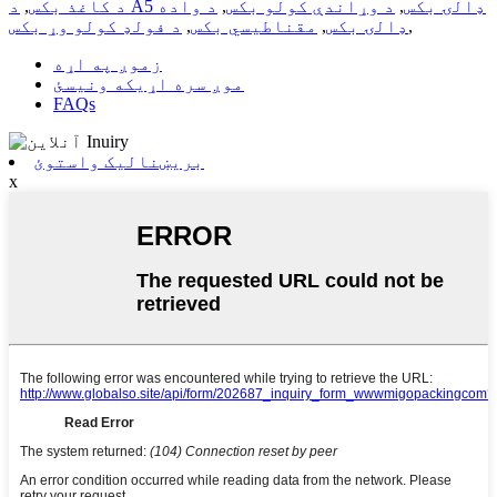
د A5 ډالۍ بکس
,
د وړاندې کولو بکس
,
د واده
د کاغذ بکس
,
,
ډالۍ بکس
,
مقناطیسي بکس
,
د فولډ کولو وړ بکس
زموږ په اړه
موږ سره اړیکه ونیسئ
FAQs
بریښنالیک واستوئ
x