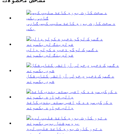
د سخت کارت بورډ کاغذ سلیپ کیس ګاڼې
بکس
د ګمرک لوگو ذخیره کولو ډالۍ
فولډینګ لډ بکسونه
د ګمرک ذخیرې خولی آرائشی کتاب شکل
شوی بکسونه
د کړکۍ سره د کرافټ بسته بندۍ کاغذ
ډالۍ خواړه بکسونه
د تور کارت بورډ کاغذ فلیپ لیډ
پروموشنل بوټ بکسونه