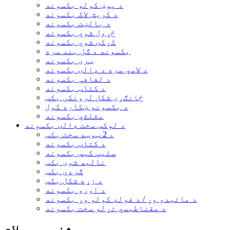
د پوښ کولو بکسونه
د کریش لاک بکسونه
د بالښت بکسونه
ځړول شوي بکسونه
کړکۍ شوي بکسونه
بکسونه د ګل بند سره
ټری بکسونه
د لاسي سره د ډالۍ بکسونه
د لفافې بکسونه
د کتاب بکسونه
ځانګړی شکل لرونکی بکس
د بکسونو ښکاره کول
مثلثي بکسونه
د لوکس سخت ډالۍ بکسونه
د 2 ټوټه سخت بکس
د کتاب بکسونه
سلیپ کیس بکسونه
نالیه شوی بکس
ګردي بکس
د زړه شکل بکس
د اوږو بکسونه
د ماتیدو وړ / د فولډ کولو وړ بکسونه
د مقناطیسي تړلو سخت بکسونه
مشخص محصولات