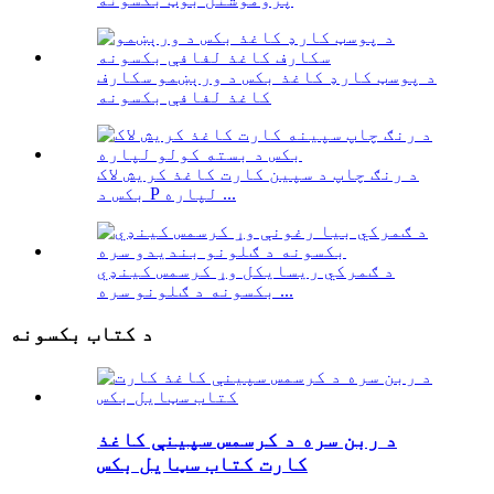
د پوسټ کارډ کاغذ بکس د ورېښمو سکارف
کاغذ لفافې بکسونه
د رنګ چاپ د سپین کارت کاغذ کریش لاک
بکس د P لپاره ...
د ګمرکي ریسایکل وړ کرسمس کینډي
بکسونه د ګلونو سره ...
د کتاب بکسونه
د ربن سره د کرسمس سپینې کاغذ
کارت کتاب سټایل بکس