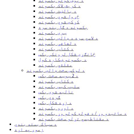
د پوښ کولو بکسونه
د کریش لاک بکسونه
د بالښت بکسونه
ځړول شوي بکسونه
کړکۍ شوي بکسونه
بکسونه د ګل بند سره
ټری بکسونه
د لاسي سره د ډالۍ بکسونه
د لفافې بکسونه
د کتاب بکسونه
ځانګړی شکل لرونکی بکس
د بکسونو ښکاره کول
مثلثي بکسونه
د لوکس سخت ډالۍ بکسونه
د 2 ټوټه سخت بکس
د کتاب بکسونه
سلیپ کیس بکسونه
نالیه شوی بکس
ګردي بکس
د زړه شکل بکس
د اوږو بکسونه
د ماتیدو وړ / د فولډ کولو وړ بکسونه
د مقناطیسي تړلو سخت بکسونه
د سټاک بسته بندي
زموږ په اړه