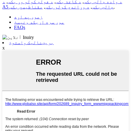
د واده ډالۍ بکس
,
د کاغذ بکس
,
د فولډ کولو وړ بکس
,
د
,
A5 ډالۍ بکس
,
د وړاندې کولو بکس
,
مقناطیسي بکس
زموږ په اړه
موږ سره اړیکه ونیسئ
FAQs
بریښنالیک واستوئ
x