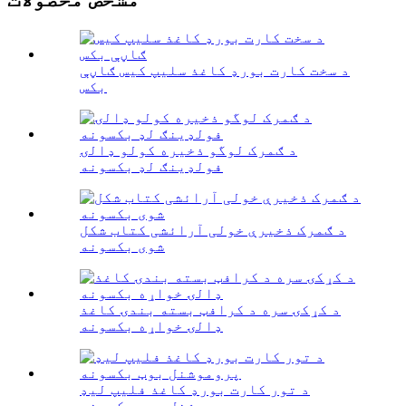
د سخت کارت بورډ کاغذ سلیپ کیس ګاڼې
بکس
د ګمرک لوگو ذخیره کولو ډالۍ
فولډینګ لډ بکسونه
د ګمرک ذخیرې خولی آرائشی کتاب شکل
شوی بکسونه
د کړکۍ سره د کرافټ بسته بندۍ کاغذ
ډالۍ خواړه بکسونه
د تور کارت بورډ کاغذ فلیپ لیډ
پروموشنل بوټ بکسونه