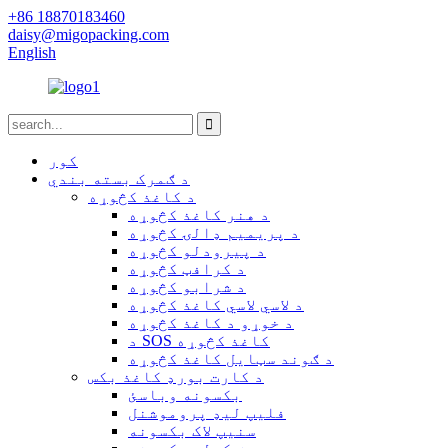
+86 18870183460
daisy@migopacking.com
English
کور
د ګمرک بسته بندي
د کاغذ کڅوړه
د هنر کاغذ کڅوړه
د پریمیم ډالۍ کڅوړه
د پیرودلو کڅوړه
د کرافټ کڅوړه
د شرابو کڅوړه
د لاسي لاسي کاغذ کڅوړه
د خوړو د کاغذ کڅوړه
د SOS کاغذ کڅوړه
د ګوند سټایل کاغذ کڅوړه
د کارت بورډ کاغذ بکس
بکسونه وباسئ
فلیپ لیډ پروموشنل
سنیپ لاک بکسونه