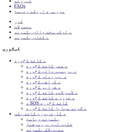
خبرونه
FAQs
موږ سره اړیکه ونیسئ
کور
محصولات
د لوکس سخت ډالۍ بکسونه
د کتاب بکسونه
کټګورۍ
د کاغذ کڅوړه
د هنر کاغذ کڅوړه
د پریمیم ډالۍ کڅوړه
د پیرودلو کڅوړه
د کرافټ کڅوړه
د شرابو کڅوړه
د لاسي لاسي کاغذ کڅوړه
د خوړو د کاغذ کڅوړه
د SOS کاغذ کڅوړه
د ګوند سټایل کاغذ کڅوړه
د کارت بورډ کاغذ بکس
بکسونه وباسئ
فلیپ لیډ پروموشنل
سنیپ لاک بکسونه