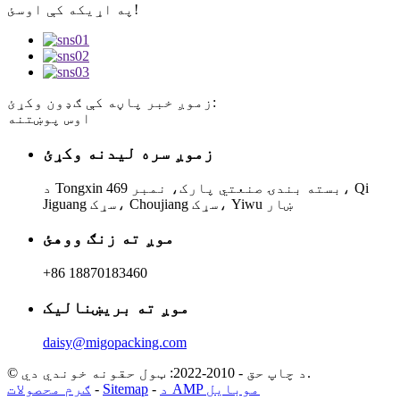
په اړیکه کې اوسئ!
زموږ خبر پاڼه کې ګډون وکړئ:
اوس پوښتنه
زموږ سره لیدنه وکړئ
د Tongxin بسته بندۍ صنعتي پارک، نمبر 469، Qi
Jiguang سړک، Choujiang سړک، Yiwu ښار
موږ ته زنګ ووهئ
+86 18870183460
موږ ته بریښنالیک
daisy@migopacking.com
© د چاپ حق - 2010-2022: ټول حقونه خوندي دي.
د AMP موبایل
-
Sitemap
-
ګرم محصولات