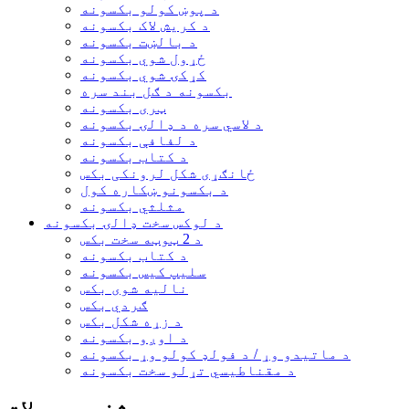
د پوښ کولو بکسونه
د کریش لاک بکسونه
د بالښت بکسونه
ځړول شوي بکسونه
کړکۍ شوي بکسونه
بکسونه د ګل بند سره
ټری بکسونه
د لاسي سره د ډالۍ بکسونه
د لفافې بکسونه
د کتاب بکسونه
ځانګړی شکل لرونکی بکس
د بکسونو ښکاره کول
مثلثي بکسونه
د لوکس سخت ډالۍ بکسونه
د 2 ټوټه سخت بکس
د کتاب بکسونه
سلیپ کیس بکسونه
نالیه شوی بکس
ګردي بکس
د زړه شکل بکس
د اوږو بکسونه
د ماتیدو وړ / د فولډ کولو وړ بکسونه
د مقناطیسي تړلو سخت بکسونه
مشخص محصولات