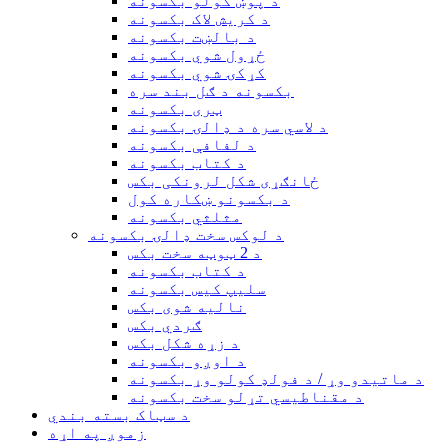
د پوښ کولو بکسونه
د کریش لاک بکسونه
د بالښت بکسونه
ځړول شوي بکسونه
کړکۍ شوي بکسونه
بکسونه د ګل بند سره
ټری بکسونه
د لاسي سره د ډالۍ بکسونه
د لفافې بکسونه
د کتاب بکسونه
ځانګړی شکل لرونکی بکس
د بکسونو ښکاره کول
مثلثي بکسونه
د لوکس سخت ډالۍ بکسونه
د 2 ټوټه سخت بکس
د کتاب بکسونه
سلیپ کیس بکسونه
نالیه شوی بکس
ګردي بکس
د زړه شکل بکس
د اوږو بکسونه
د ماتیدو وړ / د فولډ کولو وړ بکسونه
د مقناطیسي تړلو سخت بکسونه
د سټاک بسته بندي
زموږ په اړه