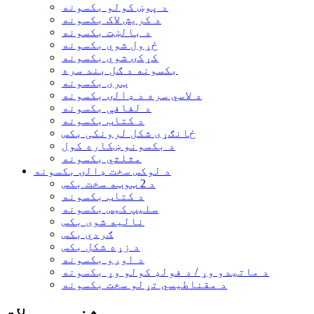
د پوښ کولو بکسونه
د کریش لاک بکسونه
د بالښت بکسونه
ځړول شوي بکسونه
کړکۍ شوي بکسونه
بکسونه د ګل بند سره
ټری بکسونه
د لاسي سره د ډالۍ بکسونه
د لفافې بکسونه
د کتاب بکسونه
ځانګړی شکل لرونکی بکس
د بکسونو ښکاره کول
مثلثي بکسونه
د لوکس سخت ډالۍ بکسونه
د 2 ټوټه سخت بکس
د کتاب بکسونه
سلیپ کیس بکسونه
نالیه شوی بکس
ګردي بکس
د زړه شکل بکس
د اوږو بکسونه
د ماتیدو وړ / د فولډ کولو وړ بکسونه
د مقناطیسي تړلو سخت بکسونه
مشخص محصولات