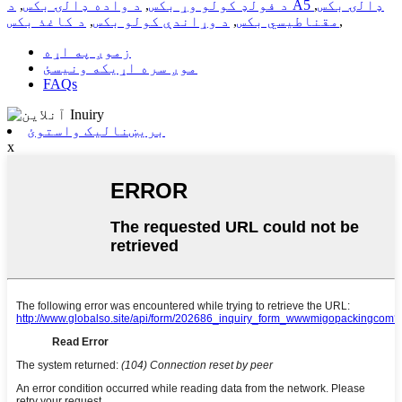
د A5 ډالۍ بکس
,
د فولډ کولو وړ بکس
,
د واده ډالۍ بکس
,
,
مقناطیسي بکس
,
د وړاندې کولو بکس
,
د کاغذ بکس
زموږ په اړه
موږ سره اړیکه ونیسئ
FAQs
بریښنالیک واستوئ
x