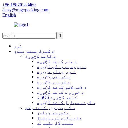
+86 18870183460
daisy@migopacking.com
English
کور
د ګمرک بسته بندي
د کاغذ کڅوړه
د هنر کاغذ کڅوړه
د پریمیم ډالۍ کڅوړه
د پیرودلو کڅوړه
د کرافټ کڅوړه
د شرابو کڅوړه
د لاسي لاسي کاغذ کڅوړه
د خوړو د کاغذ کڅوړه
د SOS کاغذ کڅوړه
د ګوند سټایل کاغذ کڅوړه
د کارت بورډ کاغذ بکس
بکسونه وباسئ
فلیپ لیډ پروموشنل
سنیپ لاک بکسونه