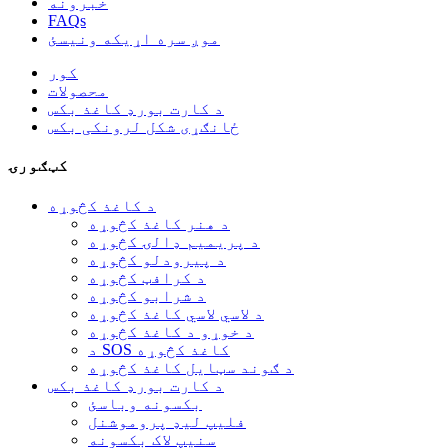
خبرونه
FAQs
موږ سره اړیکه ونیسئ
کور
محصولات
د کارت بورډ کاغذ بکس
ځانګړی شکل لرونکی بکس
کټګورۍ
د کاغذ کڅوړه
د هنر کاغذ کڅوړه
د پریمیم ډالۍ کڅوړه
د پیرودلو کڅوړه
د کرافټ کڅوړه
د شرابو کڅوړه
د لاسي لاسي کاغذ کڅوړه
د خوړو د کاغذ کڅوړه
د SOS کاغذ کڅوړه
د ګوند سټایل کاغذ کڅوړه
د کارت بورډ کاغذ بکس
بکسونه وباسئ
فلیپ لیډ پروموشنل
سنیپ لاک بکسونه