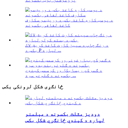
د پوسټ کارډ کاغذ بکس د ورېښمو سکارف
کاغذ لفافې بکسونه
د رنګ چاپ د سپین کارت کاغذ کریش لاک
بکس د P لپاره ...
د ګمرکي ریسایکل وړ کرسمس کینډي
بکسونه د ګلونو سره ...
ځانګړی شکل لرونکی بکس
دودیز مثلث بکسونه د میلمنو
لپاره د کینډي ځانګړي شکل بکس