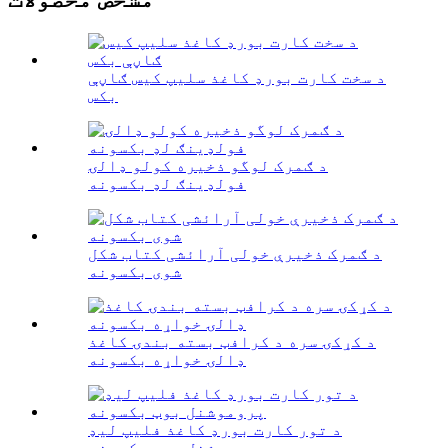
د سخت کارت بورډ کاغذ سلیپ کیس ګاڼې
بکس
د ګمرک لوگو ذخیره کولو ډالۍ
فولډینګ لډ بکسونه
د ګمرک ذخیرې خولی آرائشی کتاب شکل
شوی بکسونه
د کړکۍ سره د کرافټ بسته بندۍ کاغذ
ډالۍ خواړه بکسونه
د تور کارت بورډ کاغذ فلیپ لیډ
پروموشنل بوټ بکسونه