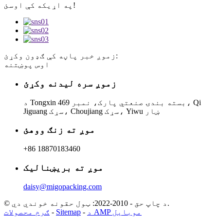
په اړیکه کې اوسئ!
زموږ خبر پاڼه کې ګډون وکړئ:
اوس پوښتنه
زموږ سره لیدنه وکړئ
د Tongxin بسته بندۍ صنعتي پارک، نمبر 469، Qi
Jiguang سړک، Choujiang سړک، Yiwu ښار
موږ ته زنګ ووهئ
+86 18870183460
موږ ته بریښنالیک
daisy@migopacking.com
© د چاپ حق - 2010-2022: ټول حقونه خوندي دي.
د AMP موبایل
-
Sitemap
-
ګرم محصولات