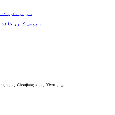
د پوسټ کارډ کاغذ 
د Tongxin بسته بندۍ صنعتي پارک، نمبر 469، Qi Jiguang سړک، Choujiang سړک، Yiwu ښار