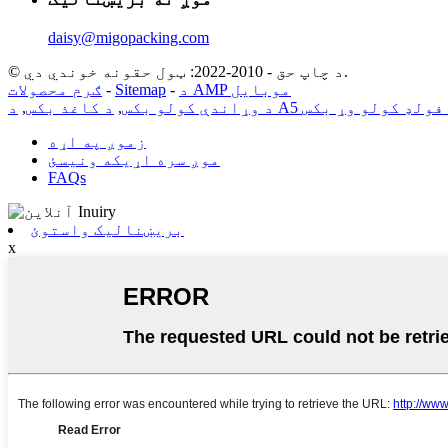
daisy@migopacking.com
© د چاپ حق - 2010-2022: ټول حقونه خوندي دي.
د AMP موبایل
-
Sitemap
-
ګرم محصولات
فولډ کولو وړ بکس
د وړاندې کولو بکس
,
د کاغذ بکس
,
زموږ په اړه
موږ سره اړیکه ونیسئ
FAQs
بریښنالیک واستوئ
x