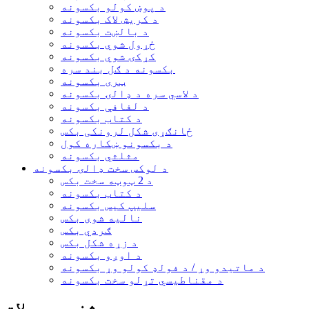
د پوښ کولو بکسونه
د کریش لاک بکسونه
د بالښت بکسونه
ځړول شوي بکسونه
کړکۍ شوي بکسونه
بکسونه د ګل بند سره
ټری بکسونه
د لاسي سره د ډالۍ بکسونه
د لفافې بکسونه
د کتاب بکسونه
ځانګړی شکل لرونکی بکس
د بکسونو ښکاره کول
مثلثي بکسونه
د لوکس سخت ډالۍ بکسونه
د 2 ټوټه سخت بکس
د کتاب بکسونه
سلیپ کیس بکسونه
نالیه شوی بکس
ګردي بکس
د زړه شکل بکس
د اوږو بکسونه
د ماتیدو وړ / د فولډ کولو وړ بکسونه
د مقناطیسي تړلو سخت بکسونه
مشخص محصولات