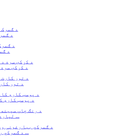
د ګمر
د ګم
د کړکۍ سره 
د تور کار
د پوسټ کارډ ک
د رنګ چاپ د سپین کارت کاغذ کریش لاک بکس د P لپاره ...
د ګمرکي ریسایکل وړ کرسمس کینډي بکسونه د ګلونو سره ...