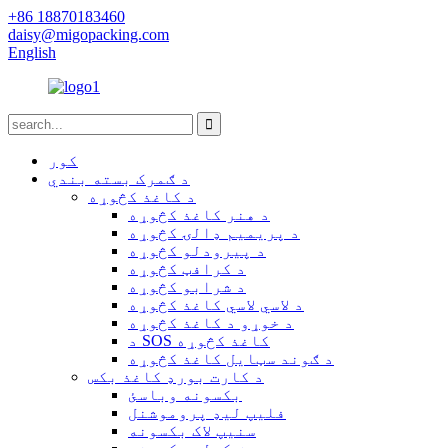
+86 18870183460
daisy@migopacking.com
English
کور
د ګمرک بسته بندي
د کاغذ کڅوړه
د هنر کاغذ کڅوړه
د پریمیم ډالۍ کڅوړه
د پیرودلو کڅوړه
د کرافټ کڅوړه
د شرابو کڅوړه
د لاسي لاسي کاغذ کڅوړه
د خوړو د کاغذ کڅوړه
د SOS کاغذ کڅوړه
د ګوند سټایل کاغذ کڅوړه
د کارت بورډ کاغذ بکس
بکسونه وباسئ
فلیپ لیډ پروموشنل
سنیپ لاک بکسونه