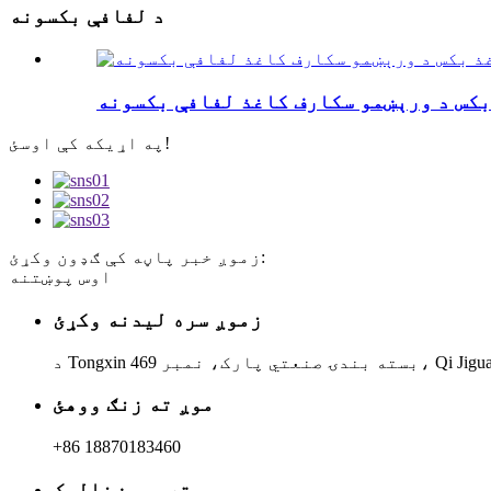
د لفافې بکسونه
بکس د ورېښمو سکارف کاغذ لفافې بکسونه
په اړیکه کې اوسئ!
زموږ خبر پاڼه کې ګډون وکړئ:
اوس پوښتنه
زموږ سره لیدنه وکړئ
موږ ته زنګ ووهئ
+86 18870183460
موږ ته بریښنالیک