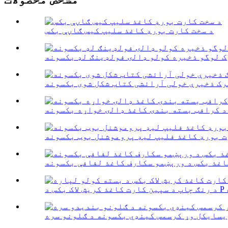
د سخت کارت بورډ کاغذ سلیپ کیس ګاڼې بکس
ک لوگو ذخیره کولو ډالۍ فولډینګ لډ بکسونه
رک ذخیرې خولی آرائشی کتاب شکل شوی بکسونه
د کرافټ بسته بندۍ کاغذ ډالۍ خواړه بکسونه
ت بورډ کاغذ فلیپ لیډ پروموشنل بوټ بکسونه
اغذ بکس د ورېښمو سکارف کاغذ لفافې بکسونه