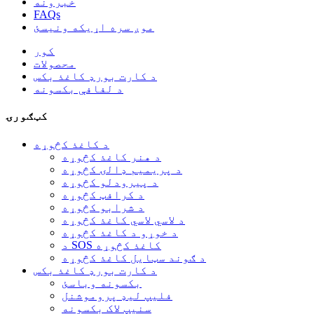
خبرونه
FAQs
موږ سره اړیکه ونیسئ
کور
محصولات
د کارت بورډ کاغذ بکس
د لفافې بکسونه
کټګورۍ
د کاغذ کڅوړه
د هنر کاغذ کڅوړه
د پریمیم ډالۍ کڅوړه
د پیرودلو کڅوړه
د کرافټ کڅوړه
د شرابو کڅوړه
د لاسي لاسي کاغذ کڅوړه
د خوړو د کاغذ کڅوړه
د SOS کاغذ کڅوړه
د ګوند سټایل کاغذ کڅوړه
د کارت بورډ کاغذ بکس
بکسونه وباسئ
فلیپ لیډ پروموشنل
سنیپ لاک بکسونه