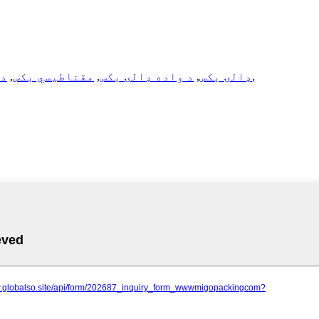
,
د A5 ډالۍ بکس
,
د واده ډالۍ بکس
,
مقناطیسي بکس
,
د 