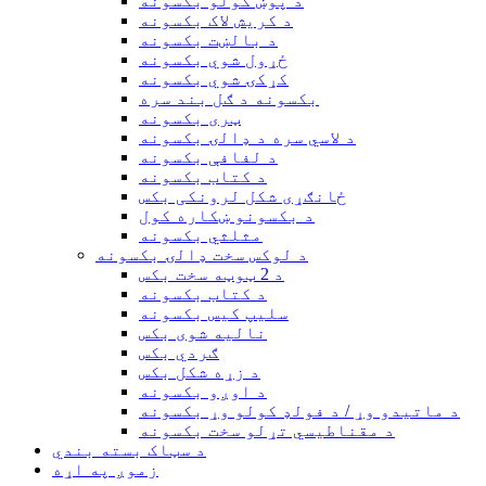
د پوښ کولو بکسونه
د کریش لاک بکسونه
د بالښت بکسونه
ځړول شوي بکسونه
کړکۍ شوي بکسونه
بکسونه د ګل بند سره
ټری بکسونه
د لاسي سره د ډالۍ بکسونه
د لفافې بکسونه
د کتاب بکسونه
ځانګړی شکل لرونکی بکس
د بکسونو ښکاره کول
مثلثي بکسونه
د لوکس سخت ډالۍ بکسونه
د 2 ټوټه سخت بکس
د کتاب بکسونه
سلیپ کیس بکسونه
نالیه شوی بکس
ګردي بکس
د زړه شکل بکس
د اوږو بکسونه
د ماتیدو وړ / د فولډ کولو وړ بکسونه
د مقناطیسي تړلو سخت بکسونه
د سټاک بسته بندي
زموږ په اړه