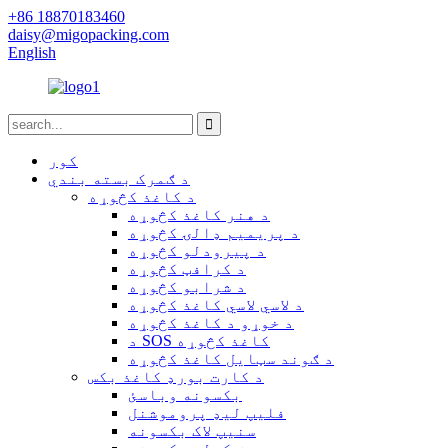
+86 18870183460
daisy@migopacking.com
English
کور
د ګمرک بسته بندي
د کاغذ کڅوړه
د هنر کاغذ کڅوړه
د پریمیم ډالۍ کڅوړه
د پیرودلو کڅوړه
د کرافټ کڅوړه
د شرابو کڅوړه
د لاسي لاسي کاغذ کڅوړه
د خوړو د کاغذ کڅوړه
د SOS کاغذ کڅوړه
د ګوند سټایل کاغذ کڅوړه
د کارت بورډ کاغذ بکس
بکسونه وباسئ
فلیپ لیډ پروموشنل
سنیپ لاک بکسونه