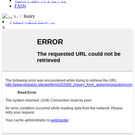
موږ سره اړیکه ونیسئ
FAQs
بریښنالیک واستوئ
x