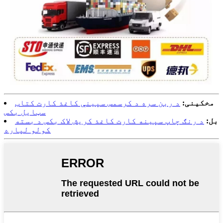
مخکینی:
د ربن سره د کرسمس سپینې کاغذ کارت کتاب
سټایل بکس
بل:
د رنګ چاپ سپینه کارت کاغذ کریش لاک بکس د بسته
کولو لپاره