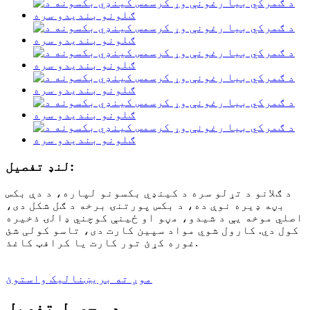
لنډ تفصیل:
د ګلانو د تړلو سره د کینډي بکسونو لپاره، د دې بکس
بڼه ډیره نوې ده، د بکس پورتنۍ برخه د ګل شکل دی،
اصلي موخه یې د شیدو، مڼو او ځینې کوچني ډالۍ ذخیره
کول دي. کارول شوي مواد سپین کارت دی، تاسو کولی شئ
غوره کړئ تور کارت یا کرافټ کاغذ.
موږ ته بریښنالیک واستوئ
د محصول تفصیل