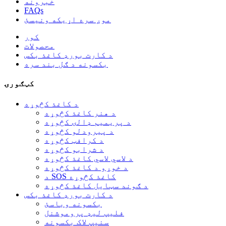
خبرونه
FAQs
موږ سره اړیکه ونیسئ
کور
محصولات
د کارت بورډ کاغذ بکس
بکسونه د ګل بند سره
کټګورۍ
د کاغذ کڅوړه
د هنر کاغذ کڅوړه
د پریمیم ډالۍ کڅوړه
د پیرودلو کڅوړه
د کرافټ کڅوړه
د شرابو کڅوړه
د لاسي لاسي کاغذ کڅوړه
د خوړو د کاغذ کڅوړه
د SOS کاغذ کڅوړه
د ګوند سټایل کاغذ کڅوړه
د کارت بورډ کاغذ بکس
بکسونه وباسئ
فلیپ لیډ پروموشنل
سنیپ لاک بکسونه