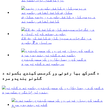
د پوسټ کارډ کاغذ بکس د ورېښمو سکارف
کاغذ لفافې بکسونه
د رنګ چاپ د سپین کارت کاغذ کریش لاک
بکس د P لپاره ...
د ګمرکي ریسایکل وړ کرسمس کینډي
بکسونه د ګلونو سره ...
د ګمرکي بیا رغونې وړ کرسمس کینډي بکسونه د
ګلونو بندیدو سره