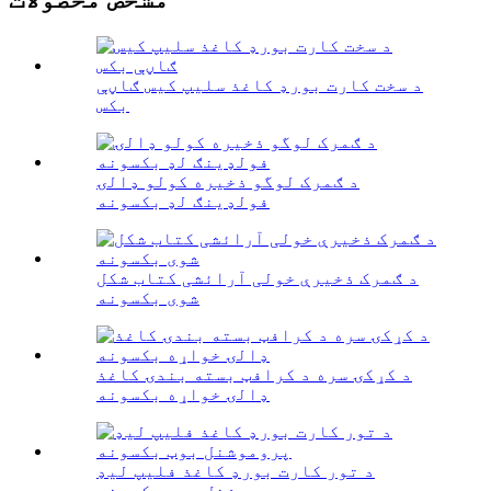
د سخت کارت بورډ کاغذ سلیپ کیس ګاڼې
بکس
د ګمرک لوگو ذخیره کولو ډالۍ
فولډینګ لډ بکسونه
د ګمرک ذخیرې خولی آرائشی کتاب شکل
شوی بکسونه
د کړکۍ سره د کرافټ بسته بندۍ کاغذ
ډالۍ خواړه بکسونه
د تور کارت بورډ کاغذ فلیپ لیډ
پروموشنل بوټ بکسونه