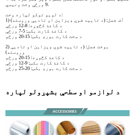
9 ورځې وخت ونیسي.
د لویو توکو لپاره وخت:
1) آف فصل: (د تایید شوي ډیزاین او تادیې وروسته)
د کاغذ کڅوړه: 8-12 ورځې
د کاغذ کارت بکس: 5-7 ورځې
د سخت کارت بورډ بکس: 15-20 ورځو
2) بوخت فصل: (د تایید شوي ډیزاین او تادیې
وروسته)
د کاغذ کڅوړه: 15-20 ورځو
د کاغذ کارت بکس: 9-12 ورځې
د سخت کارت بورډ بکس: 20-25 ورځو
د لوازمو او سطحې بشپړولو لپاره