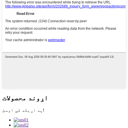
اړوند محصولات
په اړیکه کې اوسئ!