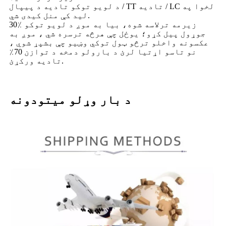
د لویو توکو تادیه د پیپال / TT تادیه / LC لخوا په
لید کې منل کیدی شي.
30٪ زیرمه ترلاسه شوه، بیا به موږ د لویو توکو
جوړول پیل کړو؛ یوځل چې هرڅه ترسره شي ، موږ به
عکسونه واخلو ترڅو ټول توکي وښیو چې بشپړ شوي ،
نو تاسو اړتیا لرئ د بارولو دمخه د توازن 70٪
تادیه ورکړئ.
د بار وړلو میتودونه