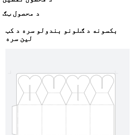
د محصول ټګ
بکسونه د ګلونو بندولو سره د کټ
لین سره