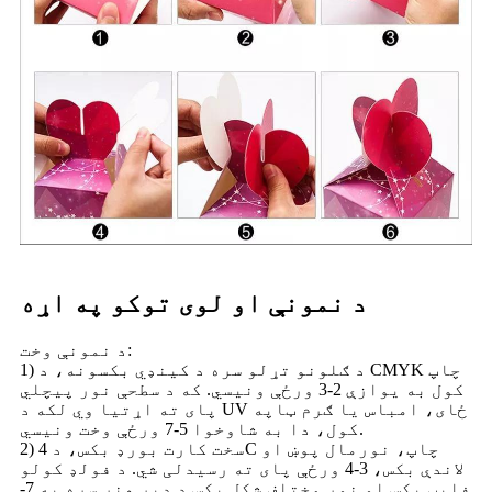
د نمونې او لوی توکو په اړه
د نمونې وخت:
1) د ګلونو تړلو سره د کینډي بکسونه، د CMYK چاپ
کول به یوازې 2-3 ورځې ونیسي. که د سطحې نور پیچلي
پای ته اړتیا وي لکه د UV ځای، امباس یا ګرم ټاپه
کول، دا به شاوخوا 5-7 ورځې وخت ونیسي.
2) سخت کارت بورډ بکس، د 4C چاپ، نورمال پوښ او
لاندې بکس، 3-4 ورځې پای ته رسیدلی شي. د فولډ کولو
فلیټ بکس او نور مختلف شکل بکس د ډیر هنر سره به 7-