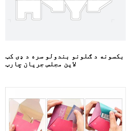
بکسونه د ګلونو بندولو سره د ډی کټ
لاین مجلس جریان چارټ