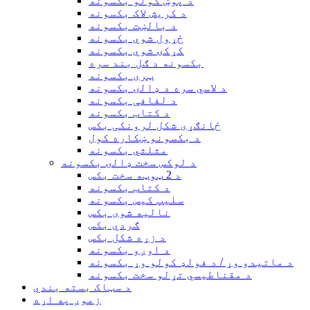
د پوښ کولو بکسونه
د کریش لاک بکسونه
د بالښت بکسونه
ځړول شوي بکسونه
کړکۍ شوي بکسونه
بکسونه د ګل بند سره
ټری بکسونه
د لاسي سره د ډالۍ بکسونه
د لفافې بکسونه
د کتاب بکسونه
ځانګړی شکل لرونکی بکس
د بکسونو ښکاره کول
مثلثي بکسونه
د لوکس سخت ډالۍ بکسونه
د 2 ټوټه سخت بکس
د کتاب بکسونه
سلیپ کیس بکسونه
نالیه شوی بکس
ګردي بکس
د زړه شکل بکس
د اوږو بکسونه
د ماتیدو وړ / د فولډ کولو وړ بکسونه
د مقناطیسي تړلو سخت بکسونه
د سټاک بسته بندي
زموږ په اړه