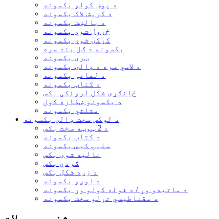
د پوښ کولو بکسونه
د کریش لاک بکسونه
د بالښت بکسونه
ځړول شوي بکسونه
کړکۍ شوي بکسونه
بکسونه د ګل بند سره
ټری بکسونه
د لاسي سره د ډالۍ بکسونه
د لفافې بکسونه
د کتاب بکسونه
ځانګړی شکل لرونکی بکس
د بکسونو ښکاره کول
مثلثي بکسونه
د لوکس سخت ډالۍ بکسونه
د 2 ټوټه سخت بکس
د کتاب بکسونه
سلیپ کیس بکسونه
نالیه شوی بکس
ګردي بکس
د زړه شکل بکس
د اوږو بکسونه
د ماتیدو وړ / د فولډ کولو وړ بکسونه
د مقناطیسي تړلو سخت بکسونه
مشخص محصولات