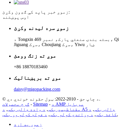
زموږ خبر پاڼه کې ګډون وکړئ:
اوس پوښتنه
زموږ سره لیدنه وکړئ
د Tongxin بسته بندۍ صنعتي پارک، نمبر 469، Qi
Jiguang سړک، Choujiang سړک، Yiwu ښار
موږ ته زنګ ووهئ
+86 18870183460
موږ ته بریښنالیک
daisy@migopacking.com
© د چاپ حق - 2010-2022: ټول حقونه خوندي دي.
د AMP موبایل
-
Sitemap
-
ګرم محصولات
د A5 ډالۍ بکس
,
د
مقناطیسي بکس
,
د واده ډالۍ بکس
,
,
کاغذ بکس
,
د وړاندې کولو بکس
,
د فولډ کولو وړ بکس
زموږ په اړه