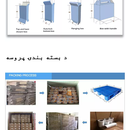
د بسته بندۍ پروسه