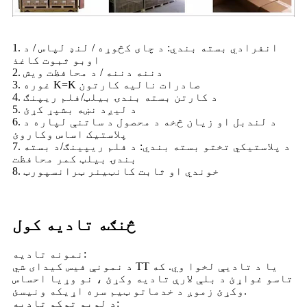
1. انفرادي بسته بندي: د چای کڅوړه / لنډ لپاس / د
اوبو ثبوت کاغذ
2. دننه دننه / د محافظت ویش
3. غوره K=K صادرات نالیه کارتون
4. د کارتن بسته بندۍ بیلټ/فلم ریپنګ
5. د لیږد نښه بشپړ کړئ
6. د لندبل او زیان څخه د محصول د ساتنې لپاره د
پلاستيک اساس وکاروئ
7. د پلاستيکي تختو بسته بندي: د فلم ریپینګ/د بسته
بندۍ بیلټ کمر محافظت
8. خوندي او ثابت کانټینر ټرانسپورټ
څنګه تادیه کول
نمونه تادیه:
د نمونې فیس کیدای شي TT یا د تادیې لخوا وي. که
تاسو غواړئ د بلې لارې تادیه وکړئ ، نو وړیا احساس
وکړئ زموږ د خدماتو ټیم سره اړیکه ونیسئ.
د لویو توکو تادیه: