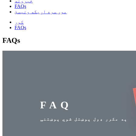
خبرونه
FAQs
موږ سره اړیکه ونیسئ
کور
FAQs
FAQs
FAQ
په مکرر ډول پوښتل شوي پوښتنې