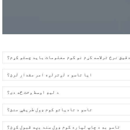
قیق نرخ ترلاسه کړم نو کوم معلومات باید چمتو کړم؟
ایا تاسو د لږترلږه امر مقدار لرئ؟
د لیډ اوسط وخت څه دی؟
تاسو د تادیاتو کوم ډول طریقې منئ؟
تاسو به د چاپ لپاره کوم ډول سند بڼه قبول کړئ؟