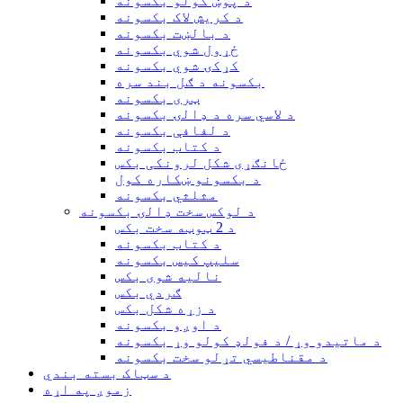
د پوښ کولو بکسونه
د کریش لاک بکسونه
د بالښت بکسونه
ځړول شوي بکسونه
کړکۍ شوي بکسونه
بکسونه د ګل بند سره
ټری بکسونه
د لاسي سره د ډالۍ بکسونه
د لفافې بکسونه
د کتاب بکسونه
ځانګړی شکل لرونکی بکس
د بکسونو ښکاره کول
مثلثي بکسونه
د لوکس سخت ډالۍ بکسونه
د 2 ټوټه سخت بکس
د کتاب بکسونه
سلیپ کیس بکسونه
نالیه شوی بکس
ګردي بکس
د زړه شکل بکس
د اوږو بکسونه
د ماتیدو وړ / د فولډ کولو وړ بکسونه
د مقناطیسي تړلو سخت بکسونه
د سټاک بسته بندي
زموږ په اړه