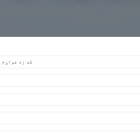
که زه غواړم د