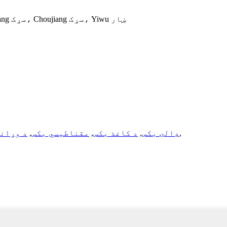
د Tongxin بسته بندۍ صنعتي پارک، نمبر 469، Qi Jiguang سړک، Choujiang سړک، Yiwu ښار
,
د A5 ډالۍ بکس
,
د کاغذ بکس
,
مقناطیسي بکس
,
د وړاند