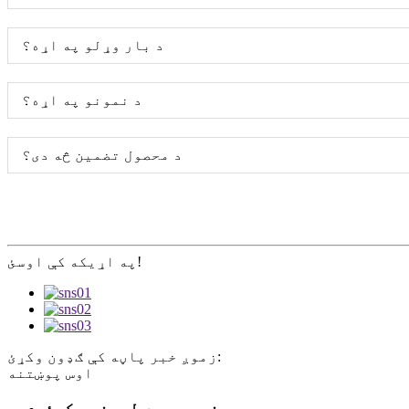
د بار وړلو په اړه؟
د نمونو په اړه؟
د محصول تضمین څه دی؟
په اړیکه کې اوسئ!
زموږ خبر پاڼه کې ګډون وکړئ:
اوس پوښتنه
زموږ سره لیدنه وکړئ