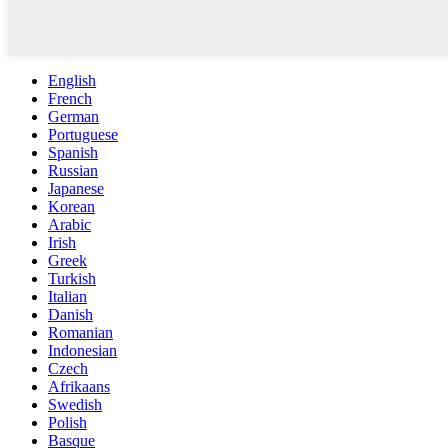
English
French
German
Portuguese
Spanish
Russian
Japanese
Korean
Arabic
Irish
Greek
Turkish
Italian
Danish
Romanian
Indonesian
Czech
Afrikaans
Swedish
Polish
Basque