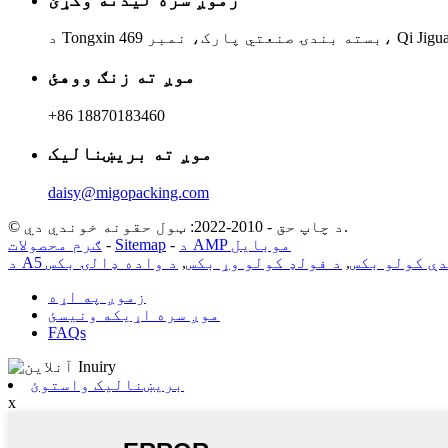
موږ ته زنګ ووهئ
+86 18870183460
موږ ته بریښنالیک
daisy@migopacking.com
© د چاپ حق - 2010-2022: ټول حقونه خوندي دي.
د AMP موبایل
-
Sitemap
-
ګرم محصولات
ې کولو بکس
,
د فولډ کولو وړ بکس
,
د واده ډالۍ بکس
زموږ په اړه
موږ سره اړیکه ونیسئ
FAQs
بریښنالیک واستوئ
x