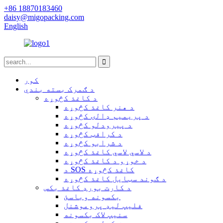
+86 18870183460
daisy@migopacking.com
English
کور
د ګمرک بسته بندي
د کاغذ کڅوړه
د هنر کاغذ کڅوړه
د پریمیم ډالۍ کڅوړه
د پیرودلو کڅوړه
د کرافټ کڅوړه
د شرابو کڅوړه
د لاسي لاسي کاغذ کڅوړه
د خوړو د کاغذ کڅوړه
د SOS کاغذ کڅوړه
د ګوند سټایل کاغذ کڅوړه
د کارت بورډ کاغذ بکس
بکسونه وباسئ
فلیپ لیډ پروموشنل
سنیپ لاک بکسونه