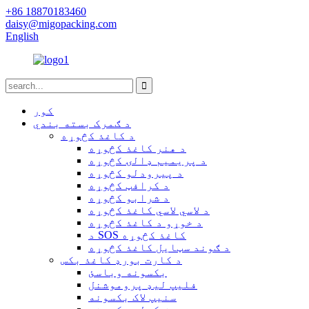
+86 18870183460
daisy@migopacking.com
English
کور
د ګمرک بسته بندي
د کاغذ کڅوړه
د هنر کاغذ کڅوړه
د پریمیم ډالۍ کڅوړه
د پیرودلو کڅوړه
د کرافټ کڅوړه
د شرابو کڅوړه
د لاسي لاسي کاغذ کڅوړه
د خوړو د کاغذ کڅوړه
د SOS کاغذ کڅوړه
د ګوند سټایل کاغذ کڅوړه
د کارت بورډ کاغذ بکس
بکسونه وباسئ
فلیپ لیډ پروموشنل
سنیپ لاک بکسونه