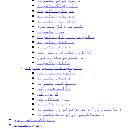
د پوښ کولو بکسونه
د کریش لاک بکسونه
د بالښت بکسونه
ځړول شوي بکسونه
کړکۍ شوي بکسونه
بکسونه د ګل بند سره
ټری بکسونه
د لاسي سره د ډالۍ بکسونه
د لفافې بکسونه
د کتاب بکسونه
ځانګړی شکل لرونکی بکس
د بکسونو ښکاره کول
مثلثي بکسونه
د لوکس سخت ډالۍ بکسونه
د 2 ټوټه سخت بکس
د کتاب بکسونه
سلیپ کیس بکسونه
نالیه شوی بکس
ګردي بکس
د زړه شکل بکس
د اوږو بکسونه
د ماتیدو وړ / د فولډ کولو وړ بکسونه
د مقناطیسي تړلو سخت بکسونه
د سټاک بسته بندي
زموږ په اړه