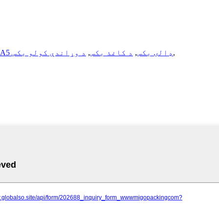
,
د A5 ډالۍ بکس
,
د کاغذ بکس
,
د وړاندې کولو بکس