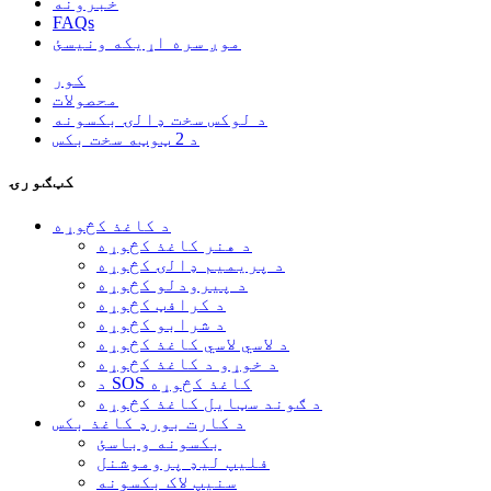
خبرونه
FAQs
موږ سره اړیکه ونیسئ
کور
محصولات
د لوکس سخت ډالۍ بکسونه
د 2 ټوټه سخت بکس
کټګورۍ
د کاغذ کڅوړه
د هنر کاغذ کڅوړه
د پریمیم ډالۍ کڅوړه
د پیرودلو کڅوړه
د کرافټ کڅوړه
د شرابو کڅوړه
د لاسي لاسي کاغذ کڅوړه
د خوړو د کاغذ کڅوړه
د SOS کاغذ کڅوړه
د ګوند سټایل کاغذ کڅوړه
د کارت بورډ کاغذ بکس
بکسونه وباسئ
فلیپ لیډ پروموشنل
سنیپ لاک بکسونه