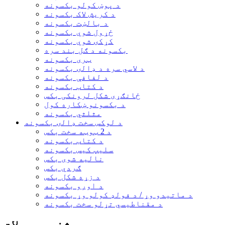
د پوښ کولو بکسونه
د کریش لاک بکسونه
د بالښت بکسونه
ځړول شوي بکسونه
کړکۍ شوي بکسونه
بکسونه د ګل بند سره
ټری بکسونه
د لاسي سره د ډالۍ بکسونه
د لفافې بکسونه
د کتاب بکسونه
ځانګړی شکل لرونکی بکس
د بکسونو ښکاره کول
مثلثي بکسونه
د لوکس سخت ډالۍ بکسونه
د 2 ټوټه سخت بکس
د کتاب بکسونه
سلیپ کیس بکسونه
نالیه شوی بکس
ګردي بکس
د زړه شکل بکس
د اوږو بکسونه
د ماتیدو وړ / د فولډ کولو وړ بکسونه
د مقناطیسي تړلو سخت بکسونه
مشخص محصولات