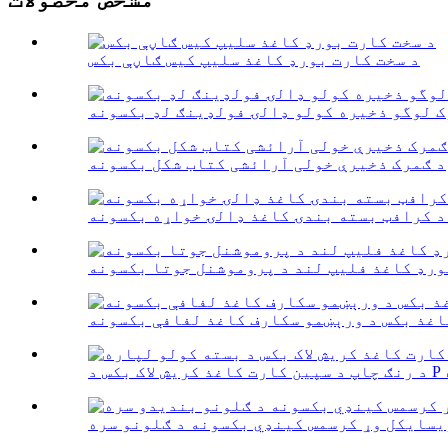
د سخت کارت بورډ کاغذ سلیپ کیس ګاڼې بکس
ک لوگو ذخیره کولو ډالۍ فولډینګ لډ بکسونه
د ګمرک ذخیرې خولی آرائشی کتاب شکل بکسونه
د کرافټ بسته بندۍ کاغذ ډالۍ خواړه بکسونه
ورډ کاغذ فلیپ لند د پروموشنل جوتا بکسونه
اغذ بکس د ورېښمو سکارف کاغذ لفافې بکسونه