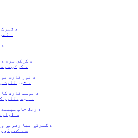
د ګمر
د کړکۍ سره 
د تور کارت ب
د پوسټ کارډ ک
د رنګ چاپ د سپین کارت کاغذ کریش لاک بکس د P لپاره ...
د ګمرکي ریسایکل وړ کرسمس کینډي بکسونه د ګلونو سره ...