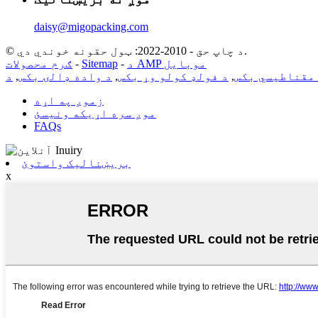
daisy@migopacking.com
© د چاپ حق - 2010-2022: ټول حقونه خوندي دي.
د AMP موبایل
-
Sitemap
-
ګرم محصولات
مقناطیسي بکس
,
د فولډ کولو وړ بکس
,
د واده ډالۍ بکس
,
زموږ په اړه
موږ سره اړیکه ونیسئ
FAQs
بریښنالیک واستوئ
x