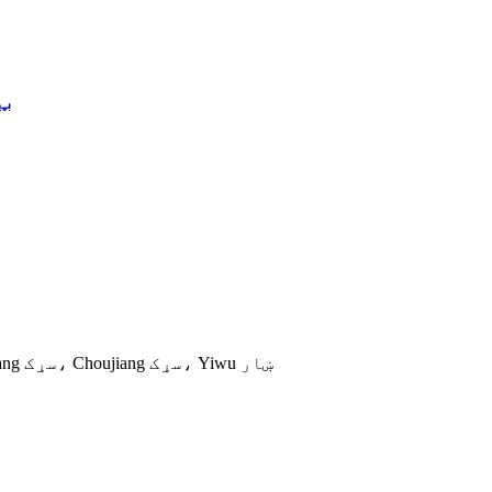
2
د Tongxin بسته بندۍ صنعتي پارک، نمبر 469، Qi Jiguang سړک، Choujiang سړک، Yiwu ښار