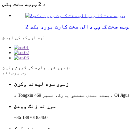
د 2 ټوټه سخت بکس
 ټوټه سخت ګاڼې ډالۍ سخت کارت بورډ بکس
په اړیکه کې اوسئ!
زموږ خبر پاڼه کې ګډون وکړئ:
اوس پوښتنه
زموږ سره لیدنه وکړئ
موږ ته زنګ ووهئ
+86 18870183460
موږ ته بریښنالیک