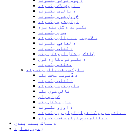
د پوښ کولو بکسونه
د کریش لاک بکسونه
د بالښت بکسونه
ځړول شوي بکسونه
کړکۍ شوي بکسونه
بکسونه د ګل بند سره
ټری بکسونه
د لاسي سره د ډالۍ بکسونه
د لفافې بکسونه
د کتاب بکسونه
ځانګړی شکل لرونکی بکس
د بکسونو ښکاره کول
مثلثي بکسونه
د لوکس سخت ډالۍ بکسونه
د 2 ټوټه سخت بکس
د کتاب بکسونه
سلیپ کیس بکسونه
نالی شوی بکس
ګردي بکس
د زړه شکل بکس
د اوږو بکسونه
د ماتیدو وړ / د فولډ کولو وړ بکسونه
د مقناطیسي تړلو سخت بکسونه
د سټاک بسته بندي
زموږ په اړه