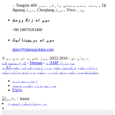
د Tongxin بسته بندۍ صنعتي پارک، نمبر 469، Qi
Jiguang سړک، Choujiang سړک، Yiwu ښار
موږ ته زنګ ووهئ
+86 18870183460
موږ ته بریښنالیک
daisy@migopacking.com
© د چاپ حق - 2010-2022: ټول حقونه خوندي دي.
د AMP موبایل
-
Sitemap
-
ګرم محصولات
د A5 ډالۍ بکس
,
د کاغذ بکس
,
د وړاندې کولو بکس
,
,
مقناطیسي بکس
,
د فولډ وړ بکس
,
د واده ډالۍ بکس
زموږ په اړه
موږ سره اړیکه ونیسئ
FAQs
بریښنالیک واستوئ
x