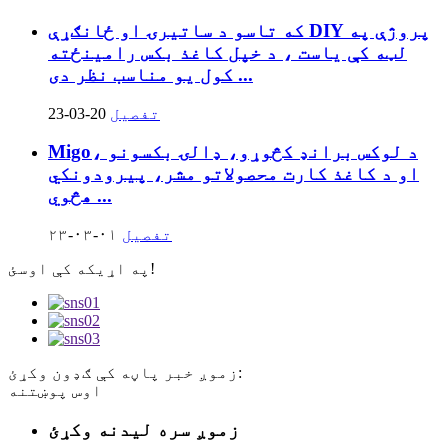
که تاسو د ساتیرۍ او ځانګړې DIY پروژې په
لټه کې یاست ، د خپل کاغذ بکس رامینځته
کول یو مناسب نظر دی ...
تفصیل
23-03-20
Migo، د لوکس برانډ کڅوړو، ډالۍ بکسونو
او د کاغذ کارت محصولاتو مشر، پیرودونکي
هڅوي ...
تفصیل
۲۳-۰۳-۰۱
په اړیکه کې اوسئ!
زموږ خبر پاڼه کې ګډون وکړئ:
اوس پوښتنه
زموږ سره لیدنه وکړئ