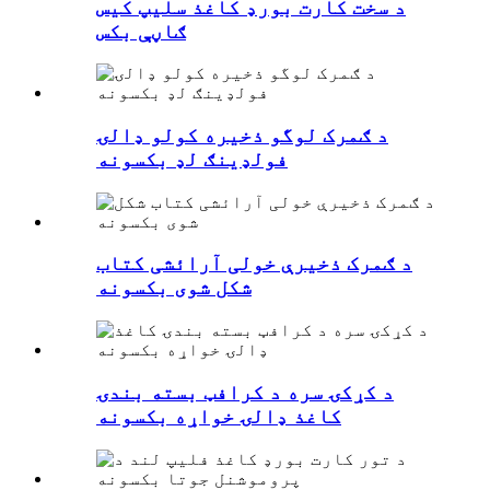
د سخت کارت بورډ کاغذ سلیپ کیس
ګاڼې بکس
د ګمرک لوگو ذخیره کولو ډالۍ
فولډینګ لډ بکسونه
د ګمرک ذخیرې خولی آرائشی کتاب
شکل شوی بکسونه
د کړکۍ سره د کرافټ بسته بندۍ
کاغذ ډالۍ خواړه بکسونه