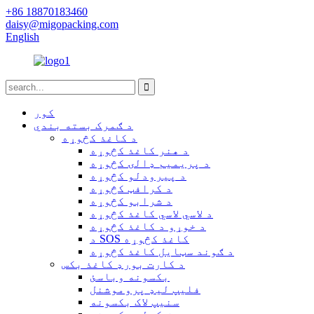
+86 18870183460
daisy@migopacking.com
English
کور
د ګمرک بسته بندي
د کاغذ کڅوړه
د هنر کاغذ کڅوړه
د پریمیم ډالۍ کڅوړه
د پیرودلو کڅوړه
د کرافټ کڅوړه
د شرابو کڅوړه
د لاسي لاسي کاغذ کڅوړه
د خوړو د کاغذ کڅوړه
د SOS کاغذ کڅوړه
د ګوند سټایل کاغذ کڅوړه
د کارت بورډ کاغذ بکس
بکسونه وباسئ
فلیپ لیډ پروموشنل
سنیپ لاک بکسونه