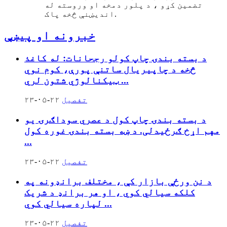
تضمین کړو ، د پلور دمخه او وروسته له
اندیښنې څخه پاک.
خبرونه او پیښې
د بسته بندۍ چاپ کولو رجحانات: له کاغذ
څخه د چاپیریال ساتنې پورې، کوم نوي
ټیکنالوژي شتون لري ...
تفصیل
۲۳-۰۵-۲۲
د بسته بندۍ چاپ کول د عصري سوداګرۍ یو
مهم اړخ ګرځیدلی. د ښه بسته بندۍ غوره کول
...
تفصیل
۲۳-۰۵-۲۲
د نن ورځې بازار کې ، مختلف برانډونه په
کلکه سیالي کوي ، او هر برانډ د شریک
لپاره سیالي کوي ...
تفصیل
۲۳-۰۵-۲۲