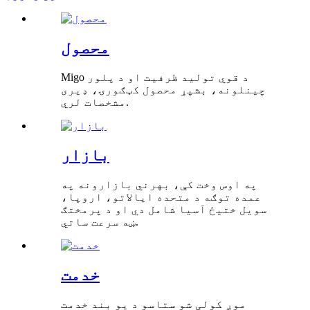
محصول
Migo د قوي تولید ظرفیت او د پلور
چینلونه، بشپړ محصول کټګورۍ، ډیری
مشخصات لري.
بازار
په اوس وخت کې، بهرني بازارونه په
عمده توګه د متحده ایالاتو، اروپا،
سویل ختیځ آسیا شامل دي او د پرمختګ
ښه سرعت ساتي.
خدمت
موږ کولی شو ستاسو د یو بند خدمت