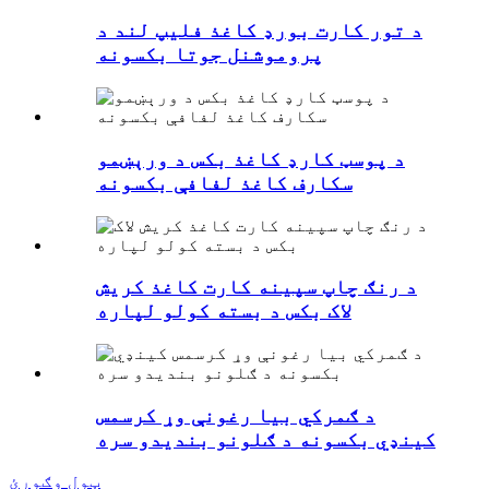
د تور کارت بورډ کاغذ فلیپ لند د
پروموشنل جوتا بکسونه
د پوسټ کارډ کاغذ بکس د ورېښمو
سکارف کاغذ لفافې بکسونه
د رنګ چاپ سپینه کارت کاغذ کریش
لاک بکس د بسته کولو لپاره
د ګمرکي بیا رغونې وړ کرسمس
کینډي بکسونه د ګلونو بندیدو سره
ټول وګورئ