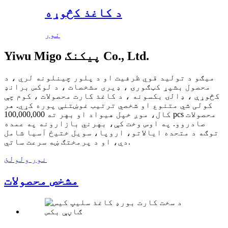
د کاغذ کڅوړه
نور
Yiwu Migo پیکنگ Co., Ltd.
میګو د تولید قوي ظرفیت او د پلور چینلونه لري ، د
محصول بشپړ کټګورۍ ، ډیری مشخصات ، د لوکس برانډ
کڅوړې ، ډالۍ بکسونه ، د کاغذ کارت محصولات ، کوم چې
کولی شي متنوع او شخصي ترتیب غوښتنې پوره کړي. هر
کال، موږ خپل هیواد او بهر ته 100,000,000 pcs محصولات
صادروو. په اوس وخت کې، بهرني بازارونه په عمده
توګه د متحده ایالاتو، اروپا، سویل ختیځ آسیا شامل
دي، او د پرمختګ ښه سرعت ساتي.
نور ولولئ
مشخص محصولات