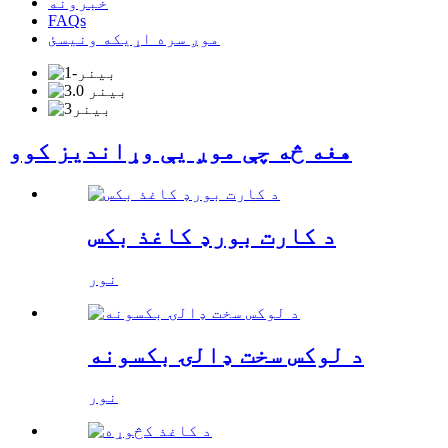
خبرونه
FAQs
موږ سره اړیکه ونیسئ
هغه څه چې موږ یې وړاندیز کوو
د کارت بورډ کاغذ بکس
نور
د لوکس سخت ډالۍ بکسونه
نور